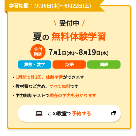
学習期間：7月16日(木)〜8月22日(土)
受付中
夏
無料体験学習
の
受付
7
1
8
19
月
日(水)～
月
日(水)
期間
算数・数学
英語
国語
・
1週間で計2回、体験学習
ができます
・教材費など含め、
すべて無料
です
・学力診断テストで
現在の学力も分かります
この教室で
予約する