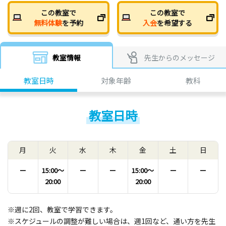
この教室で
この教室で
無料体験
を予約
入会
を希望する
教室情報
先生からのメッセージ
教室日時
対象年齢
教科
教室日時
月
火
水
木
金
土
日
ー
15:00〜
ー
ー
15:00〜
ー
ー
20:00
20:00
※週に2回、教室で学習できます。
※スケジュールの調整が難しい場合は、週1回など、通い方を先生