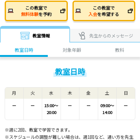
この教室で
この教室で
無料体験
を予約
入会
を希望する
教室情報
先生からのメッセージ
教室日時
対象年齢
教科
教室日時
月
火
水
木
金
土
日
ー
ー
15:00〜
ー
ー
09:00〜
ー
20:00
14:00
※週に2回、教室で学習できます。
※スケジュールの調整が難しい場合は、週1回など、通い方を先生