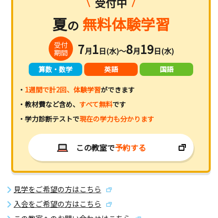
受付中
夏
無料体験学習
の
受付
7
1
8
19
月
日(水)～
月
日(水)
期間
算数・数学
英語
国語
・
1週間で計2回、体験学習
ができます
・教材費など含め、
すべて無料
です
・学力診断テストで
現在の学力も分かります
この教室で
予約する
見学をご希望の方はこちら
入会をご希望の方はこちら