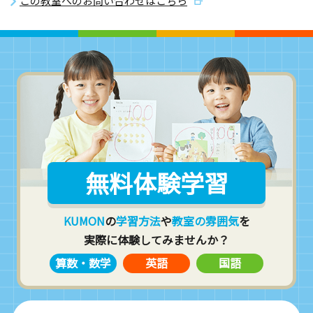
この教室へのお問い合わせはこちら
無料体験学習
KUMON
の
学習方法
や
教室の雰囲気
を
実際に体験してみませんか？
算数・数学
英語
国語