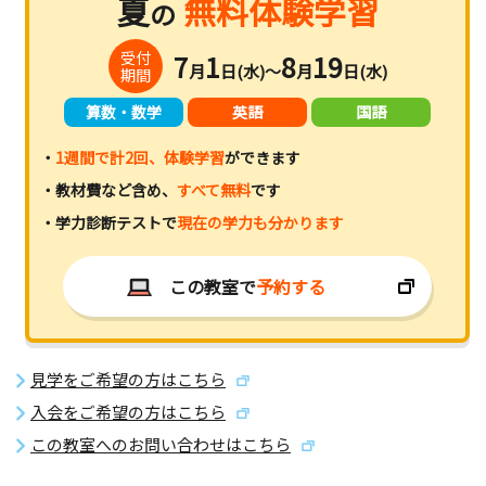
夏
無料体験学習
の
受付
7
1
8
19
月
日(水)～
月
日(水)
期間
算数・数学
英語
国語
・
1週間で計2回、体験学習
ができます
・教材費など含め、
すべて無料
です
・学力診断テストで
現在の学力も分かります
この教室で
予約する
見学をご希望の方はこちら
入会をご希望の方はこちら
この教室へのお問い合わせはこちら