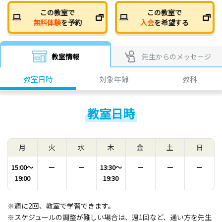
この教室で
この教室で
無料体験
を予約
入会
を希望する
教室情報
先生からのメッセージ
教室日時
対象年齢
教科
教室日時
月
火
水
木
金
土
日
15:00〜
ー
ー
13:30〜
ー
ー
ー
19:00
19:30
※週に2回、教室で学習できます。
※スケジュールの調整が難しい場合は、週1回など、通い方を先生