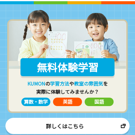
無料体験学習
KUMON
の
学習方法
や
教室の雰囲気
を
実際に体験してみませんか？
算数・数学
英語
国語
詳しくはこちら