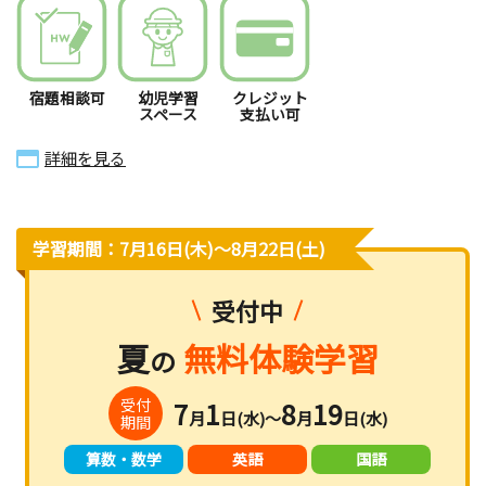
宿題相談可
幼児学習
クレジット
スペース
支払い可
詳細を見る
学習期間：7月16日(木)〜8月22日(土)
受付中
夏
無料体験学習
の
受付
7
1
8
19
月
日(水)～
月
日(水)
期間
算数・数学
英語
国語