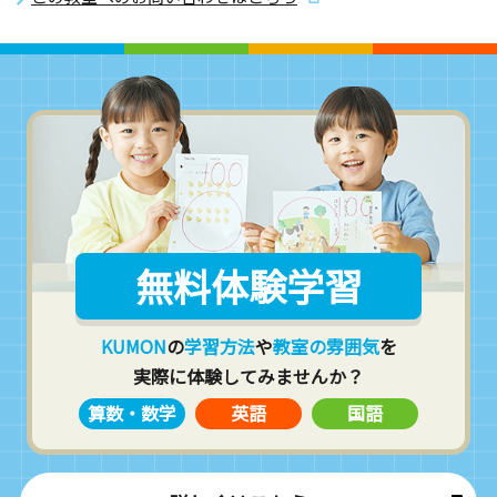
無料体験学習
KUMON
の
学習方法
や
教室の雰囲気
を
実際に体験してみませんか？
算数・数学
英語
国語