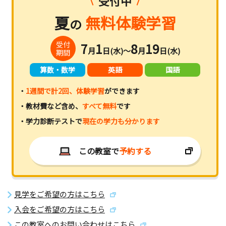
受付中
夏
無料体験学習
の
受付
7
1
8
19
月
日(水)～
月
日(水)
期間
算数・数学
英語
国語
・
1週間で計2回、体験学習
ができます
・教材費など含め、
すべて無料
です
・学力診断テストで
現在の学力も分かります
この教室で
予約する
見学をご希望の方はこちら
入会をご希望の方はこちら
この教室へのお問い合わせはこちら