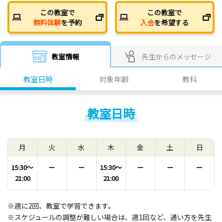
この教室で
この教室で
無料体験
を予約
入会
を希望する
教室情報
先生からのメッセージ
教室日時
対象年齢
教科
教室日時
月
火
水
木
金
土
日
15:30〜
ー
ー
15:30〜
ー
ー
ー
21:00
21:00
※週に2回、教室で学習できます。
※スケジュールの調整が難しい場合は、週1回など、通い方を先生