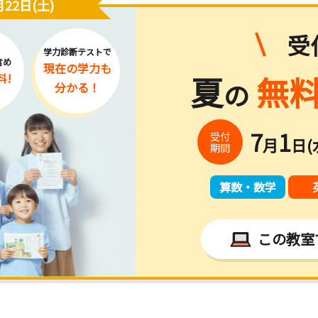
22日(土)
受
学力診断テストで
含め
現在の学力
も
夏
無料
料!
の
分かる！
7
1
受付
月
日(
期間
算数・数学
この教室