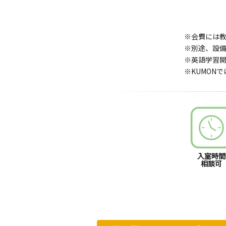
※会費には
※別途、設
※英語学習開
※KUMON
入室時間
相談可