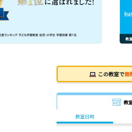
教
この教室で
無
教
教室日時