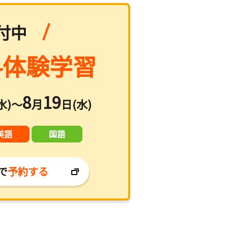
付中
体験学習
8
19
水)～
月
日(水)
英語
国語
で
予約する