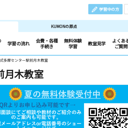
学習中の方
KUMONの原点
の
会費・各種
無料体験
よくあ
学習の流れ
教室見学
手続き
学習
ご質問
文式多摩センター駅前月木教室
前月木教室