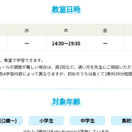
教室日時
水
木
金
ー
14:30〜
19:30
ー
回、教室で学習できます。
ュールの調整が難しい場合は、週1回など、通い方を先生にご相談いただ
間は学習内容によって異なりますが、初めのうちは長くて1教科30分程
対象年齢
(2歳〜)
小学生
中学生
高校
※0･1･2歳向けBaby Kumonは実施していませ