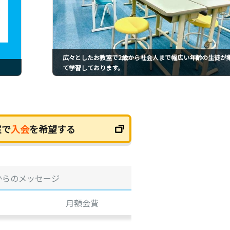
広々としたお教室で2歳から社会人まで幅広い年齢の生徒が
て学習しております。
室で
入会
を希望する
からのメッセージ
月額会費