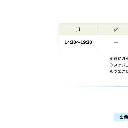
月
火
14:30〜
19:30
ー
※週に2
※スケジ
※学習時
幼児