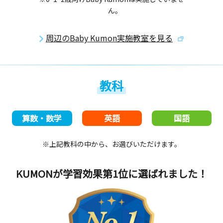
ん。
周辺のBaby Kumon実施教室を見る
教科
算数・数学
英語
国語
※上記教科の中から、お選びいただけます。
KUMONが学習効果第1位
に選ばれました！