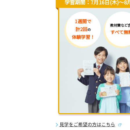
学習期間：7月16日(木)〜8月
1週間で
教材費など
計2回
の
すべて無
体験学習！
見学をご希望の方はこちら