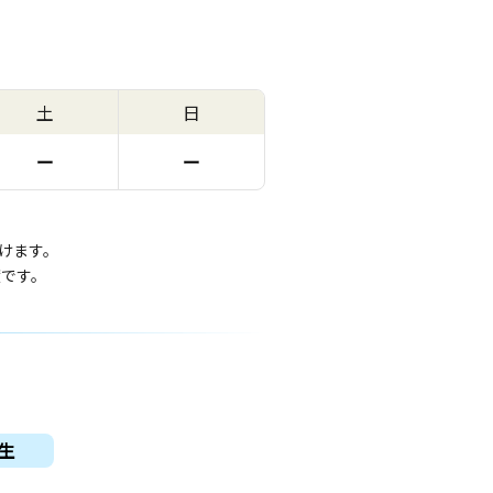
土
日
ー
ー
けます。
度です。
生