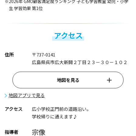
※2026年 GMO顧客満足度ランキング 子ども学習教室 幼児・小学
生 学習効果 第1位
アクセス
住所
〒737-0141
広島県呉市広大新開２丁目２３－３０－１０２
地図を見る
地図アプリで見る
アクセス
広小学校正門前の道路沿い。
学校帰りに通えます♪
宗像
指導者