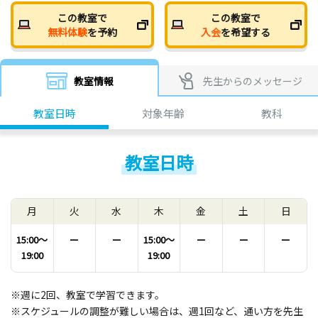
この教室で
この教室で
無料体験
を予約
入会
を希望する
教室情報
先生からのメッセージ
教室日時
対象年齢
教科
教室日時
月
火
水
木
金
土
日
15:00〜
ー
ー
15:00〜
ー
ー
ー
19:00
19:00
※週に2回、教室で学習できます。
※スケジュールの調整が難しい場合は、週1回など、通い方を先生