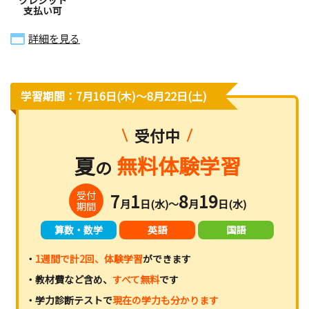
支払い可
詳細を見る
学習期間：7月16日(木)〜8月22日(土)
受付中
夏
無料体験学習
の
受付
7
1
8
19
月
日(水)～
月
日(水)
期間
算数・数学
英語
国語
・
1週間で計2回、体験学習
ができます
・教材費など含め、
すべて無料
です
・学力診断テストで
現在の学力も分かります