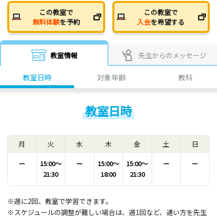
この教室で
この教室で
無料体験
を予約
入会
を希望する
教室情報
先生からのメッセージ
教室日時
対象年齢
教科
教室日時
月
火
水
木
金
土
日
ー
15:00〜
ー
15:00〜
15:00〜
ー
ー
21:30
18:00
21:30
※週に2回、教室で学習できます。
※スケジュールの調整が難しい場合は、週1回など、通い方を先生