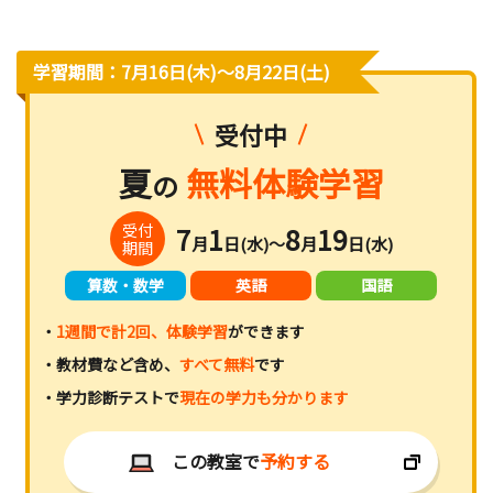
学習期間：7月16日(木)〜8月22日(土)
受付中
夏
無料体験学習
の
受付
7
1
8
19
月
日(水)～
月
日(水)
期間
算数・数学
英語
国語
・
1週間で計2回、体験学習
ができます
・教材費など含め、
すべて無料
です
・学力診断テストで
現在の学力も分かります
この教室で
予約する