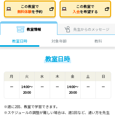
この教室で
この教室で
無料体験
を予約
入会
を希望する
教室情報
先生からのメッセージ
教室日時
対象年齢
教科
教室日時
月
火
水
木
金
土
日
ー
14:00〜
ー
ー
14:00〜
ー
ー
20:00
20:00
※週に2回、教室で学習できます。
※スケジュールの調整が難しい場合は、週1回など、通い方を先生