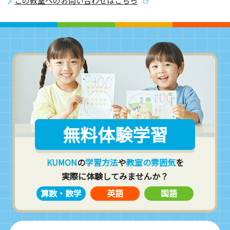
この教室へのお問い合わせはこちら
無料体験学習
KUMON
の
学習方法
や
教室の雰囲気
を
実際に体験してみませんか？
算数・数学
英語
国語