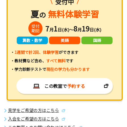
受付中
夏
無料体験学習
の
受付
7
1
8
19
月
日(水)～
月
日(水)
期間
算数・数学
英語
国語
・
1週間で計2回、体験学習
ができます
・教材費など含め、
すべて無料
です
・学力診断テストで
現在の学力も分かります
この教室で
予約する
見学をご希望の方はこちら
入会をご希望の方はこちら