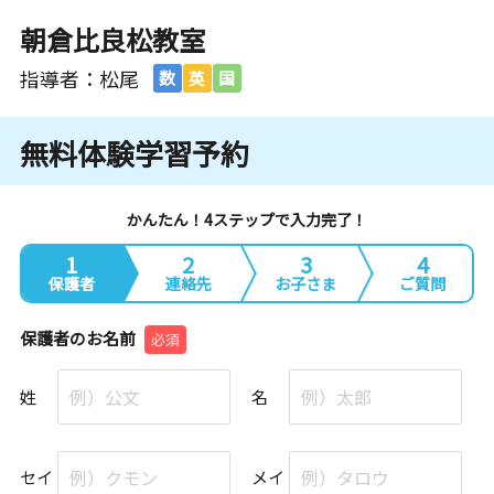
朝倉比良松教室
指導者：松尾
数
英
国
無料体験学習予約
かんたん！4ステップで入力完了！
1
2
3
4
保護者
連絡先
お子さま
ご質問
保護者のお名前
必須
姓
名
セイ
メイ