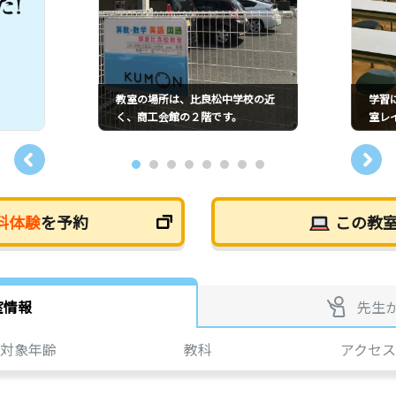
教室の場所は、比良松中学校の近
学習
く、商工会館の２階です。
室レ
料体験
を予約
この教
室情報
先生
対象年齢
教科
アクセス