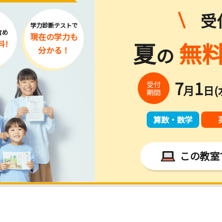
受
学力診断テストで
含め
現在の学力
も
夏
無料
料!
の
分かる！
7
1
受付
月
日(
期間
算数・数学
この教室