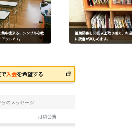
に集中出来る、シンプルな教
推薦図書を50冊以上取り揃え、お
イアウトです。
に読書が楽しめます。
室で
入会
を希望する
からのメッセージ
月額会費