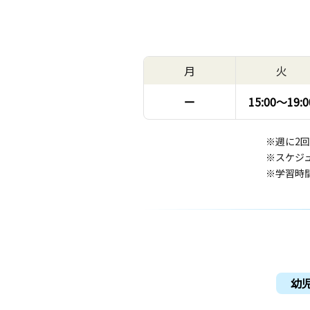
月
火
ー
15:00〜
19:0
※週に2
※スケジ
※学習時
幼児