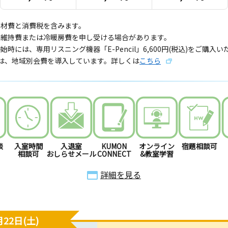
教材費と消費税を含みます。
備維持費または冷暖房費を申し受ける場合があります。
始時には、専用リスニング機器「E-Pencil」6,600円(税込)をご購入
では、地域別会費を導入しています。詳しくは
こちら
談
入室時間
入退室
KUMON
オンライン
宿題相談可
相談可
おしらせメール
CONNECT
&教室学習
詳細を見る
22日(土)