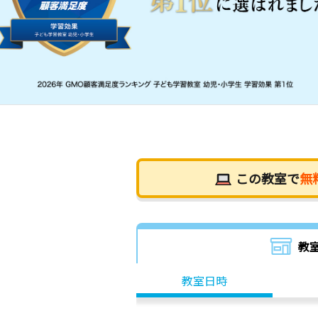
この教室で
無
教
教室日時