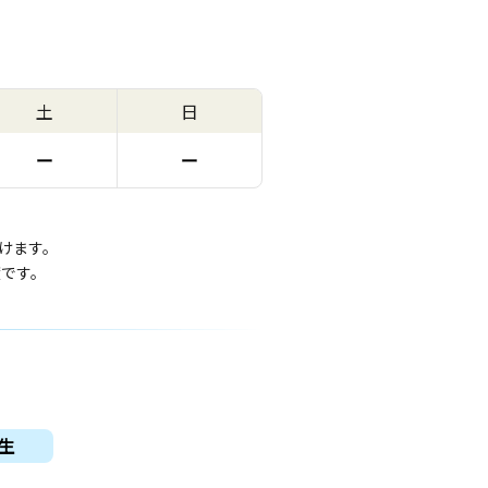
土
日
ー
ー
けます。
度です。
生