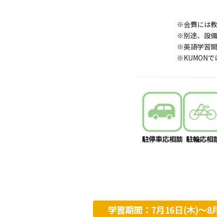
※会費には
※別途、設
※英語学習開
※KUMON
駐停車応相談
駐輪応相
学習期間：7月16日(木)〜8月