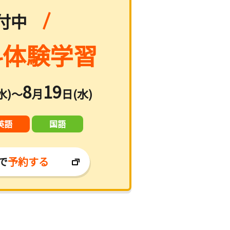
付中
体験学習
8
19
水)～
月
日(水)
英語
国語
で
予約する