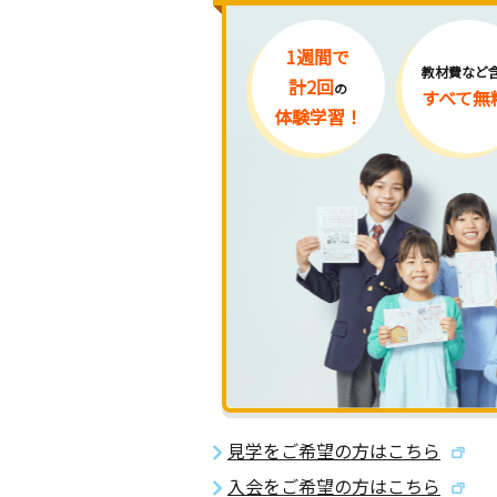
1週間で
教材費など
計2回
の
すべて無
体験学習！
見学をご希望の方はこちら
入会をご希望の方はこちら