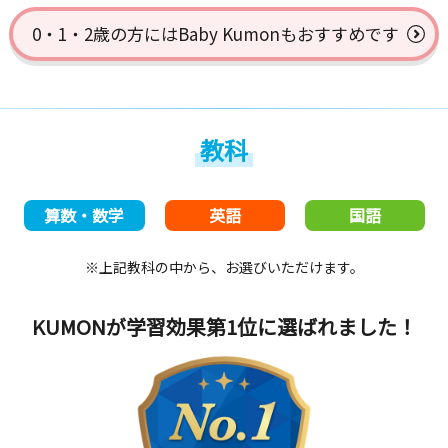
0・1・2歳の方には
Baby Kumonもおすすめです
教科
算数・数学
英語
国語
※上記教科の中から、お選びいただけます。
KUMONが学習効果第1位
に選ばれました！