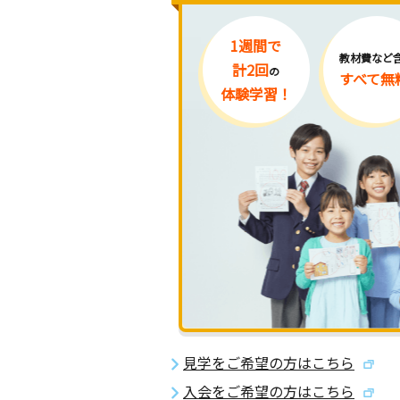
1週間で
教材費など
計2回
の
すべて無
体験学習！
見学をご希望の方はこちら
入会をご希望の方はこちら