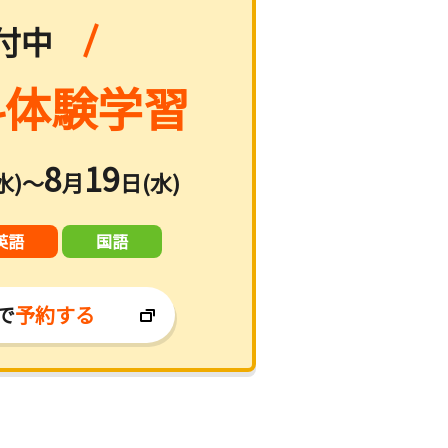
付中
体験学習
8
19
水)～
月
日(水)
英語
国語
で
予約する