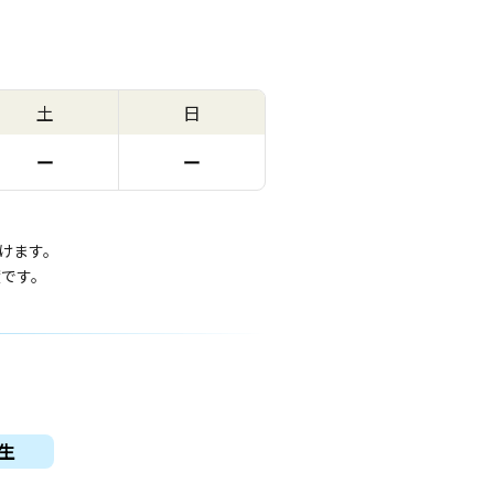
土
日
ー
ー
けます。
度です。
生