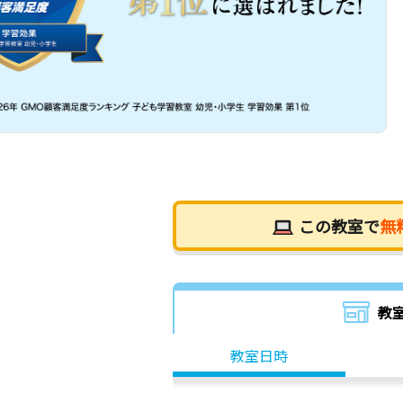
この教室で
無
教
教室日時