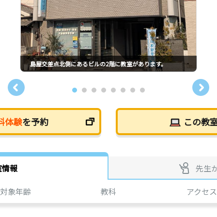
島屋交差点北側にあるビルの2階に教室があります。
料体験
を予約
この教
室情報
先生
対象年齢
教科
アクセス