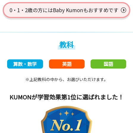
0・1・2歳の方には
Baby Kumonもおすすめです
教科
算数・数学
英語
国語
※上記教科の中から、お選びいただけます。
KUMONが学習効果第1位
に選ばれました！