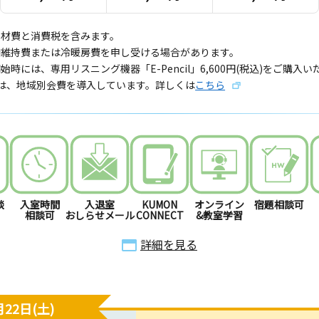
教材費と消費税を含みます。
備維持費または冷暖房費を申し受ける場合があります。
始時には、専用リスニング機器「E-Pencil」6,600円(税込)をご購入
では、地域別会費を導入しています。詳しくは
こちら
談
入室時間
入退室
KUMON
オンライン
宿題相談可
相談可
おしらせメール
CONNECT
&教室学習
詳細を見る
22日(土)