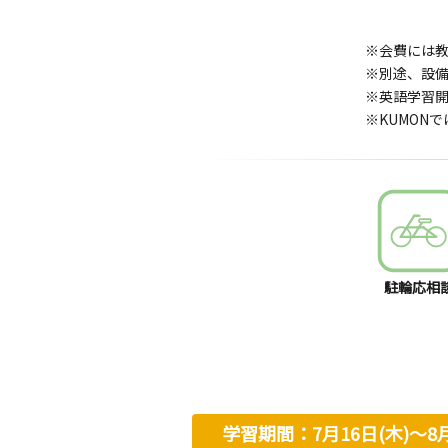
※会費には
※別途、設
※英語学習開
※KUMON
駐輪応相
学習期間：7月16日(木)〜8月