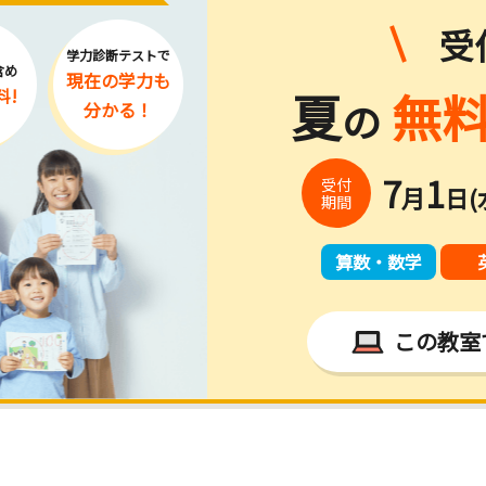
受
学力診断テストで
含め
現在の学力
も
夏
無料
料!
の
分かる！
7
1
受付
月
日(
期間
算数・数学
この教室