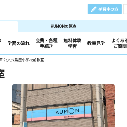
学習中の方
KUMONの原点
の
会費・各種
無料体験
よくあ
学習の流れ
教室見学
手続き
学習
ご質問
区 公文式島屋小学校前教室
室