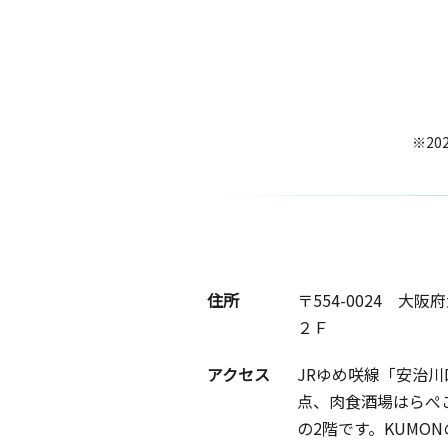
※20
住所
〒554-0024
大阪府
２Ｆ
アクセス
JRゆめ咲線「安治
点、肉食酒場はらぺ
の2階です。KUMO