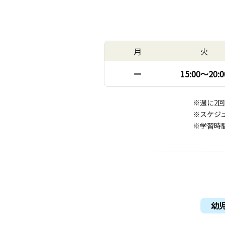
月
火
ー
15:00〜
20:0
※週に2
※スケジ
※学習時
幼児