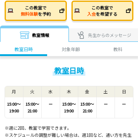
この教室で
この教室で
無料体験
を予約
入会
を希望する
教室情報
先生からのメッセージ
教室日時
対象年齢
教科
教室日時
月
火
水
木
金
土
日
15:00〜
15:00〜
ー
15:00〜
15:00〜
ー
ー
19:00
21:00
19:00
21:00
※週に2回、教室で学習できます。
※スケジュールの調整が難しい場合は、週1回など、通い方を先生