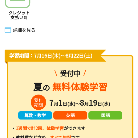
クレジット
支払い可
詳細を見る
学習期間：7月16日(木)〜8月22日(土)
受付中
夏
無料体験学習
の
受付
7
1
8
19
月
日(水)～
月
日(水)
期間
算数・数学
英語
国語
・
1週間で計2回、体験学習
ができます
・教材費など含め、
すべて無料
です