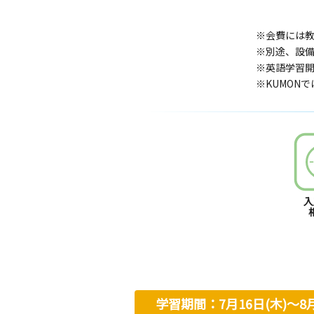
※会費には
※別途、設
※英語学習開
※KUMON
入
学習期間：7月16日(木)〜8月