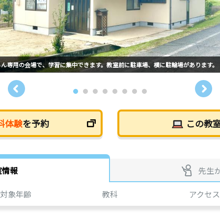
もん専用の会場で、学習に集中できます。教室前に駐車場、横に駐輪場があります。
料体験
を予約
この教
室情報
先生
対象年齢
教科
アクセス