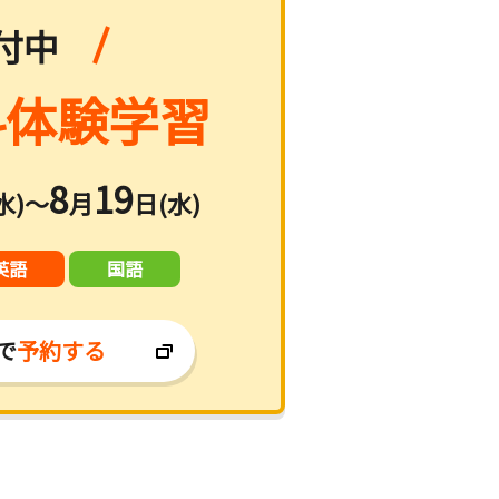
付中
体験学習
8
19
水)～
月
日(水)
英語
国語
で
予約する