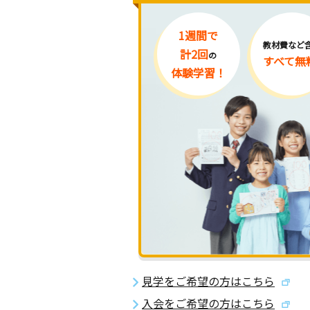
1週間で
教材費など
計2回
の
すべて無
体験学習！
見学をご希望の方はこちら
入会をご希望の方はこちら