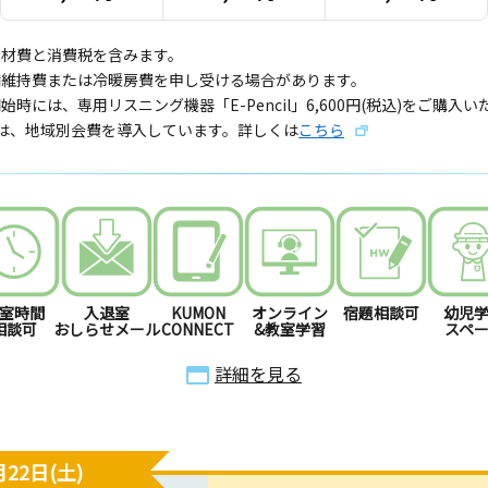
教材費と消費税を含みます。
備維持費または冷暖房費を申し受ける場合があります。
始時には、専用リスニング機器「E-Pencil」6,600円(税込)をご購入
では、地域別会費を導入しています。詳しくは
こちら
室時間
入退室
KUMON
オンライン
宿題相談可
幼児
相談可
おしらせメール
CONNECT
&教室学習
スペ
詳細を見る
22日(土)