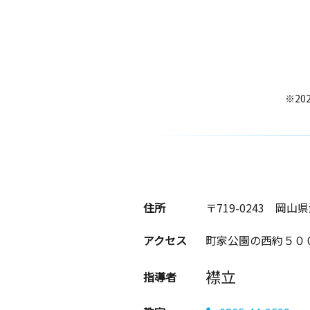
※20
住所
〒719-0243
岡山県
アクセス
町家公園の西約５０
襟立
指導者