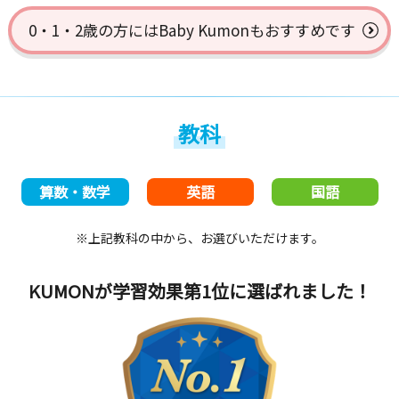
0・1・2歳の方には
Baby Kumonもおすすめです
教科
算数・数学
英語
国語
※上記教科の中から、お選びいただけます。
KUMONが学習効果第1位
に選ばれました！