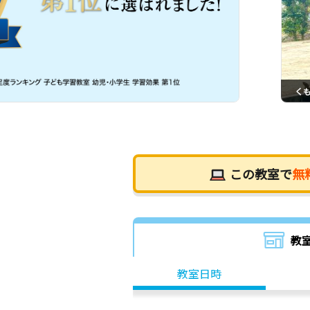
く
この教室で
無
教
教室日時