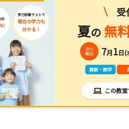
受
学力診断テストで
含め
現在の学力
も
夏
無料
料!
の
分かる！
7
1
受付
月
日(
期間
算数・数学
この教室