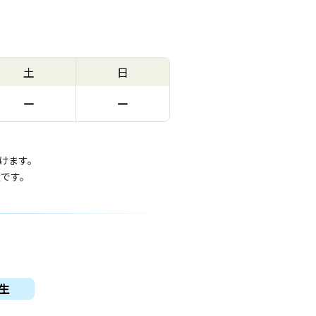
土
日
ー
ー
けます。
度です。
生