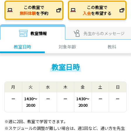
この教室で
この教室で
無料体験
を予約
入会
を希望する
教室情報
先生からのメッセージ
教室日時
対象年齢
教科
教室日時
月
火
水
木
金
土
日
ー
14:30〜
ー
ー
14:30〜
ー
ー
20:00
20:00
※週に2回、教室で学習できます。
※スケジュールの調整が難しい場合は、週1回など、通い方を先生