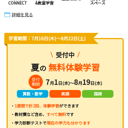
CONNECT
&教室学習
スペース
詳細を見る
学習期間：7月16日(木)〜8月22日(土)
受付中
夏
無料体験学習
の
受付
7
1
8
19
月
日(水)～
月
日(水)
期間
算数・数学
英語
国語
・
1週間で計2回、体験学習
ができます
・教材費など含め、
すべて無料
です
・学力診断テストで
現在の学力も分かります