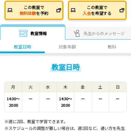
この教室で
この教室で
無料体験
を予約
入会
を希望する
教室情報
先生からのメッセージ
教室日時
対象年齢
教科
教室日時
月
火
水
木
金
土
日
14:30〜
ー
ー
14:30〜
ー
ー
ー
20:00
20:00
※週に2回、教室で学習できます。
※スケジュールの調整が難しい場合は、週1回など、通い方を先生