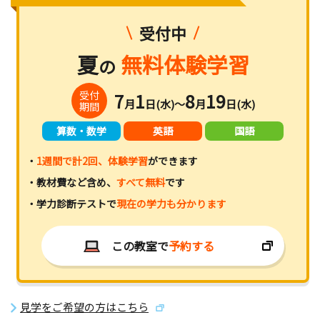
受付中
夏
無料体験学習
の
受付
7
1
8
19
月
日(水)～
月
日(水)
期間
算数・数学
英語
国語
・
1週間で計2回、体験学習
ができます
・教材費など含め、
すべて無料
です
・学力診断テストで
現在の学力も分かります
この教室で
予約する
見学をご希望の方はこちら