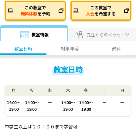
この教室で
この教室で
無料体験
を予約
入会
を希望する
教室情報
先生からのメッセージ
教室日時
対象年齢
教科
教室日時
月
火
水
木
金
土
日
14:00〜
14:00〜
ー
14:00〜
14:00〜
ー
ー
19:00
19:00
19:00
19:00
中学生以上は２０：００まで学習可