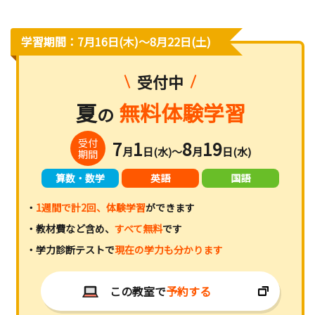
学習期間：7月16日(木)〜8月22日(土)
受付中
夏
無料体験学習
の
受付
7
1
8
19
月
日(水)～
月
日(水)
期間
算数・数学
英語
国語
・
1週間で計2回、体験学習
ができます
・教材費など含め、
すべて無料
です
・学力診断テストで
現在の学力も分かります
この教室で
予約する