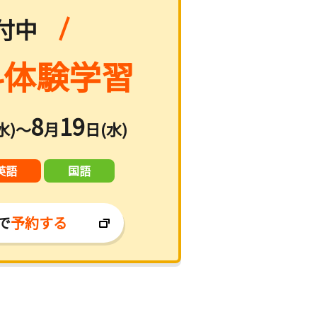
付中
体験学習
8
19
水)～
月
日(水)
英語
国語
で
予約する