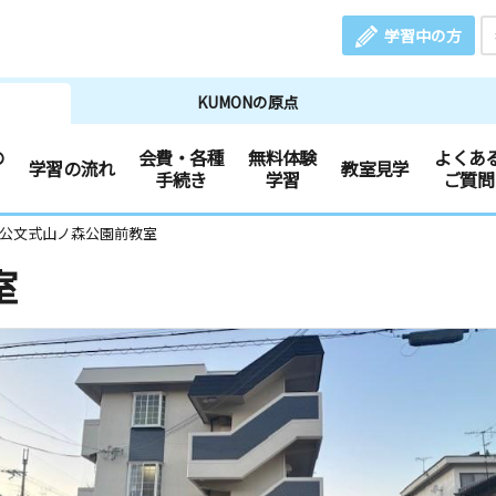
学習中の方
KUMONの原点
の
会費・各種
無料体験
よくあ
学習の流れ
教室見学
手続き
学習
ご質問
 公文式山ノ森公園前教室
室