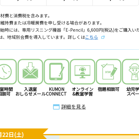
教材費と消費税を含みます。
備維持費または冷暖房費を申し受ける場合があります。
始時には、専用リスニング機器「E-Pencil」6,600円(税込)をご購入
では、地域別会費を導入しています。詳しくは
こちら
室時間
入退室
KUMON
オンライン
宿題相談可
幼児
相談可
おしらせメール
CONNECT
&教室学習
スペ
詳細を見る
22日(土)