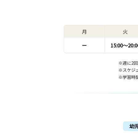
月
火
ー
15:00〜
20:0
※週に2
※スケジ
※学習時
幼児