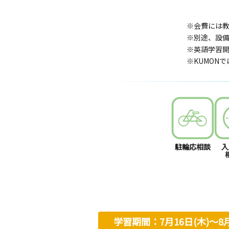
※会費には
※別途、設
※英語学習開
※KUMON
駐輪応相談
入
学習期間：7月16日(木)〜8月