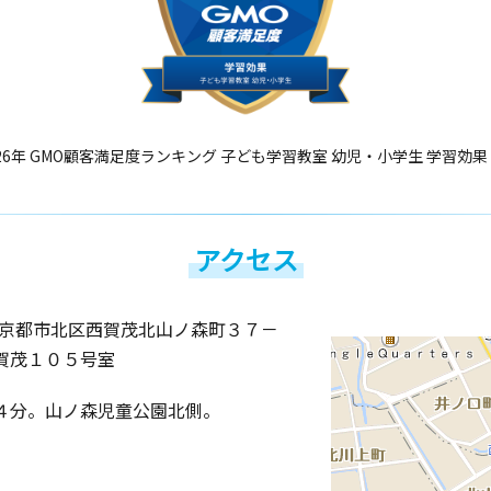
26年 GMO顧客満足度ランキング 子ども学習教室 幼児・小学生 学習効果
アクセス
京都市北区西賀茂北山ノ森町３７－
賀茂１０５号室
４分。山ノ森児童公園北側。