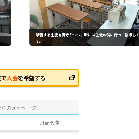
学習する生徒を見守りつつ、時には生徒の傍に行って指導し
す。
室で
入会
を希望する
からのメッセージ
月額会費