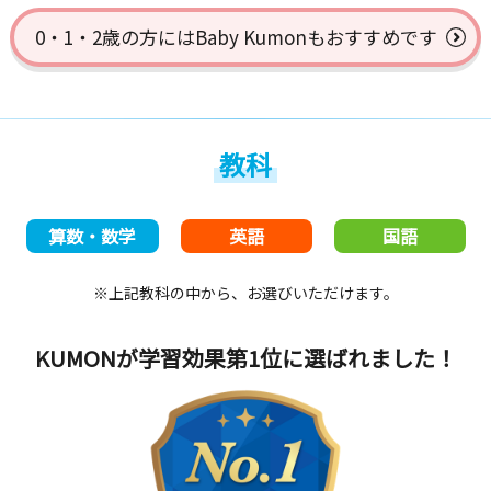
0・1・2歳の方には
Baby Kumonもおすすめです
教科
算数・数学
英語
国語
※上記教科の中から、お選びいただけます。
KUMONが学習効果第1位
に選ばれました！