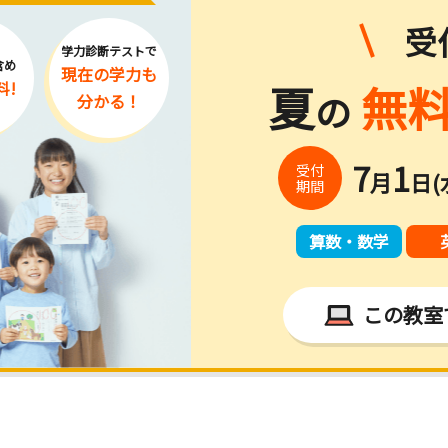
受
学力診断テストで
含め
現在の学力
も
夏
無料
料!
の
分かる！
7
1
受付
月
日(
期間
算数・数学
この教室