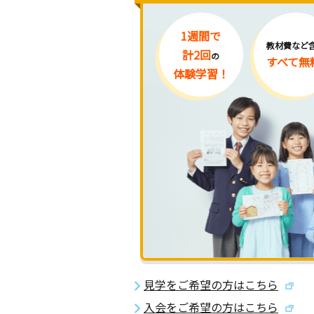
1週間で
教材費など
計2回
の
すべて無
体験学習！
見学をご希望の方はこちら
入会をご希望の方はこちら