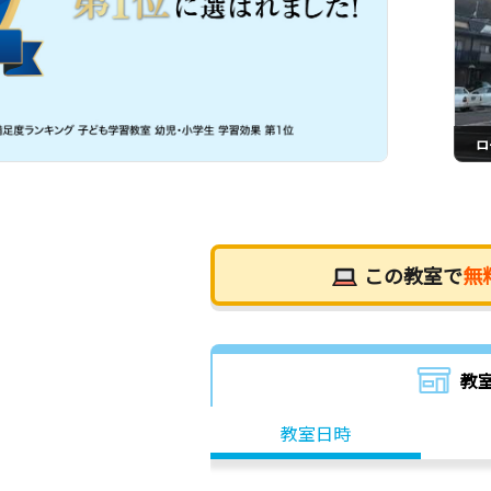
ロ
この教室で
無
教
教室日時