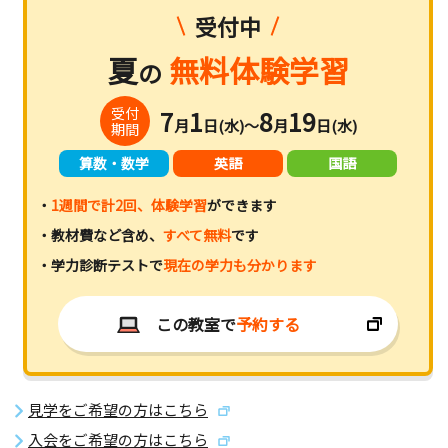
受付中
夏
無料体験学習
の
受付
7
1
8
19
月
日(水)～
月
日(水)
期間
算数・数学
英語
国語
・
1週間で計2回、体験学習
ができます
・教材費など含め、
すべて無料
です
・学力診断テストで
現在の学力も分かります
この教室で
予約する
見学をご希望の方はこちら
入会をご希望の方はこちら