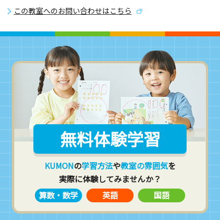
この教室へのお問い合わせはこちら
無料体験学習
KUMON
の
学習方法
や
教室の雰囲気
を
実際に体験してみませんか？
算数・数学
英語
国語