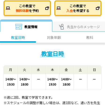
この教室で
この教室で
無料体験
を予約
入会
を希望する
教室情報
先生からのメッセージ
教室日時
対象年齢
教科
教室日時
月
火
水
木
金
土
日
14:00〜
14:00〜
ー
14:00〜
14:00〜
ー
ー
19:30
18:00
19:30
18:00
※週に2回、教室で学習できます。
※スケジュールの調整が難しい場合は、週1回など、通い方を先生