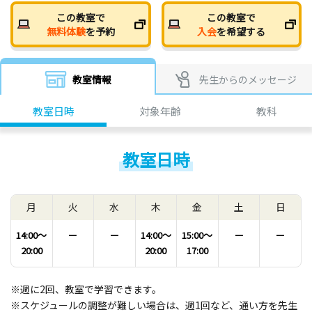
この教室で
この教室で
無料体験
を予約
入会
を希望する
教室情報
先生からのメッセージ
教室日時
対象年齢
教科
教室日時
月
火
水
木
金
土
日
14:00〜
ー
ー
14:00〜
15:00〜
ー
ー
20:00
20:00
17:00
※週に2回、教室で学習できます。
※スケジュールの調整が難しい場合は、週1回など、通い方を先生