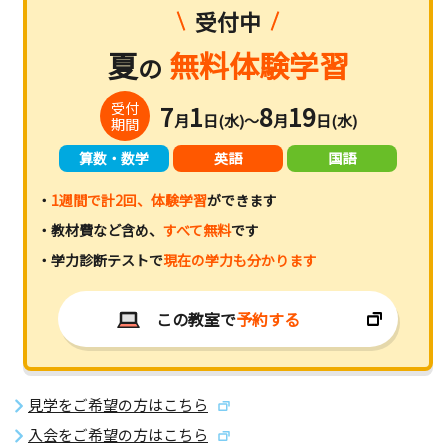
受付中
夏
無料体験学習
の
受付
7
1
8
19
月
日(水)～
月
日(水)
期間
算数・数学
英語
国語
・
1週間で計2回、体験学習
ができます
・教材費など含め、
すべて無料
です
・学力診断テストで
現在の学力も分かります
この教室で
予約する
見学をご希望の方はこちら
入会をご希望の方はこちら