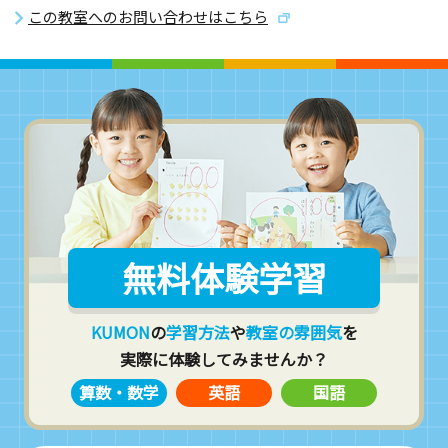
この教室へのお問い合わせはこちら
無料体験学習
KUMON
の
学習方法
や
教室の雰囲気
を
実際に体験してみませんか？
算数・数学
英語
国語