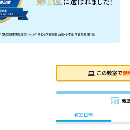
この教室で
無
教
教室日時