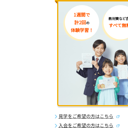
1週間で
教材費など
計2回
の
すべて無
体験学習！
見学をご希望の方はこちら
入会をご希望の方はこちら