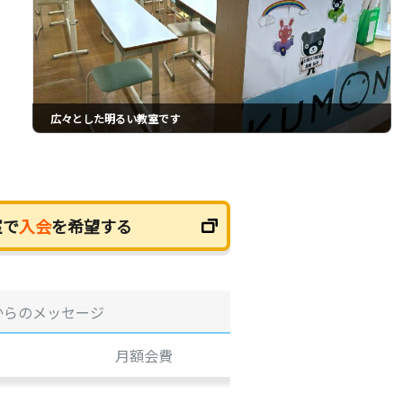
広々とした明るい教室です
室で
入会
を希望する
からのメッセージ
月額会費