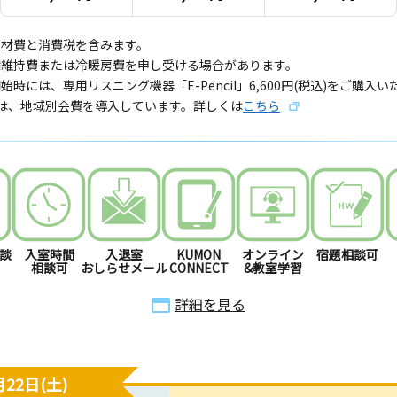
教材費と消費税を含みます。
備維持費または冷暖房費を申し受ける場合があります。
始時には、専用リスニング機器「E-Pencil」6,600円(税込)をご購入
では、地域別会費を導入しています。詳しくは
こちら
談
入室時間
入退室
KUMON
オンライン
宿題相談可
相談可
おしらせメール
CONNECT
&教室学習
詳細を見る
22日(土)