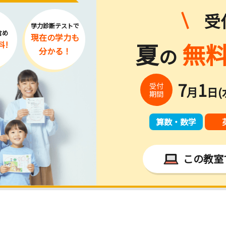
受
学力診断テストで
含め
現在の学力
も
夏
無料
料!
の
分かる！
7
1
受付
月
日(
期間
算数・数学
この教室