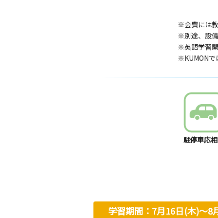
※会費には
※別途、設
※英語学習開
※KUMON
駐停車応相
学習期間：7月16日(木)〜8月