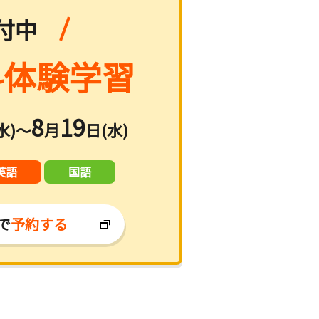
付中
体験学習
8
19
水)～
月
日(水)
英語
国語
で
予約する