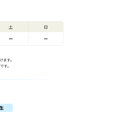
土
日
ー
ー
けます。
度です。
生