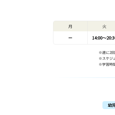
月
火
ー
14:00〜
20:3
※週に2
※スケジ
※学習時
幼児