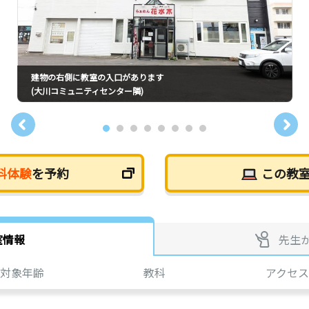
建物の右側に教室の入口があります
(大川コミュニティセンター隣)
料体験
を予約
この教
室情報
先生
対象年齢
教科
アクセス