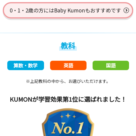
0・1・2歳の方には
Baby Kumonもおすすめです
教科
算数・数学
英語
国語
※上記教科の中から、お選びいただけます。
KUMONが学習効果第1位
に選ばれました！