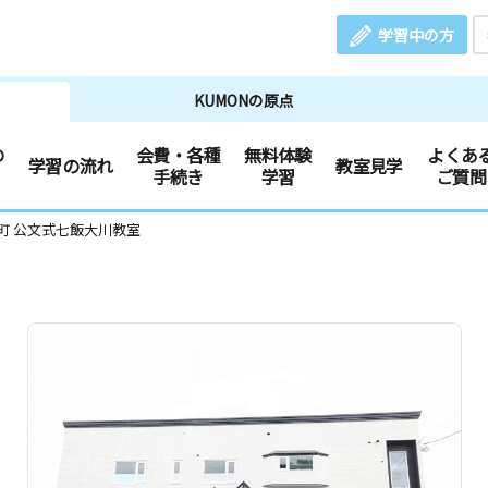
学習中の方
KUMONの原点
の
会費・各種
無料体験
よくあ
学習の流れ
教室見学
手続き
学習
ご質問
町 公文式七飯大川教室