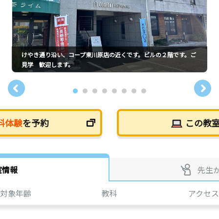
けやき通り沿い、コープ東川原店の近くです。ビルの２階です。ご
見学 歓迎します。
料体験
を予約
この教
室情報
先生
対象年齢
教科
アクセス