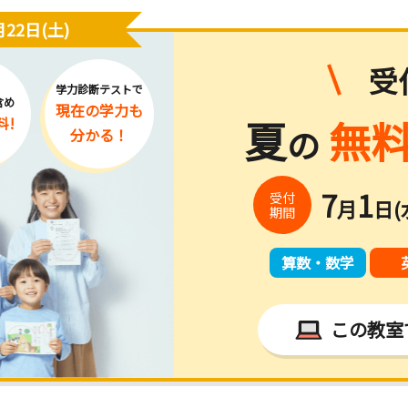
22日(土)
受
学力診断テストで
含め
現在の学力
も
夏
無料
料!
の
分かる！
7
1
受付
月
日(
期間
算数・数学
この教室