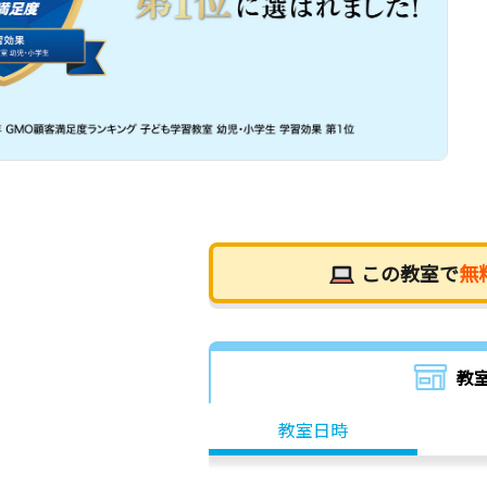
この教室で
無
教
教室日時