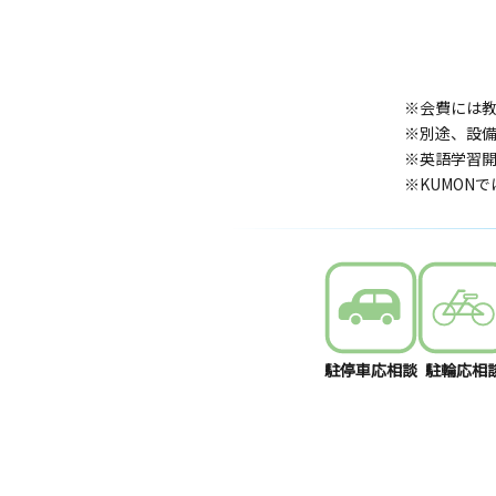
※会費には
※別途、設
※英語学習開
※KUMON
駐停車応相談
駐輪応相