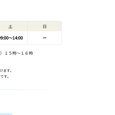
土
日
09:00〜
14:00
ー
）１５時～１６時
けます。
度です。