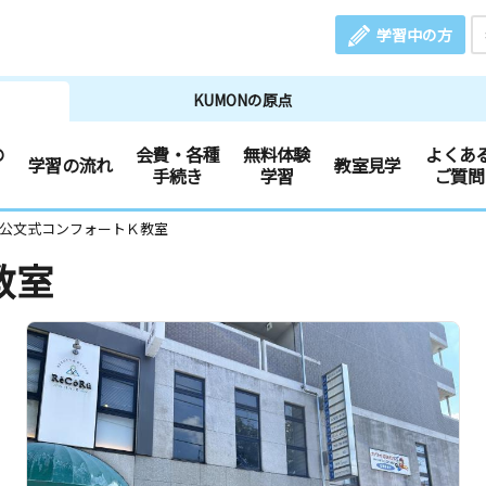
学習中の方
KUMONの原点
の
会費・各種
無料体験
よくあ
学習の流れ
教室見学
手続き
学習
ご質問
 公文式コンフォートＫ教室
教室