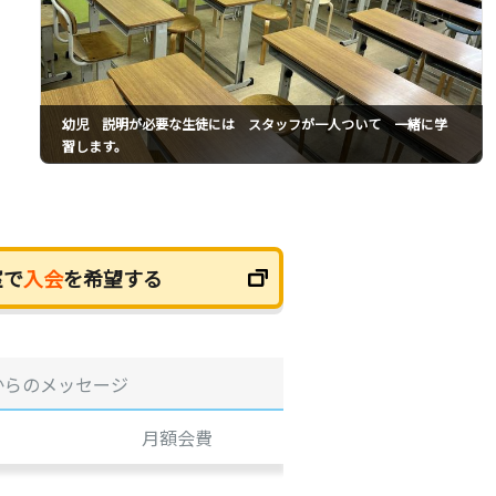
幼児 説明が必要な生徒には スタッフが一人ついて 一緒に学
習します。
室で
入会
を希望する
からのメッセージ
月額会費