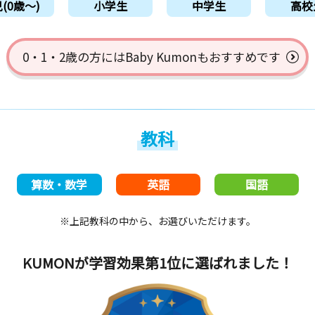
(0歳〜)
小学生
中学生
高校
0・1・2歳の方には
Baby Kumonもおすすめです
教科
算数・数学
英語
国語
※上記教科の中から、お選びいただけます。
KUMONが学習効果第1位
に選ばれました！