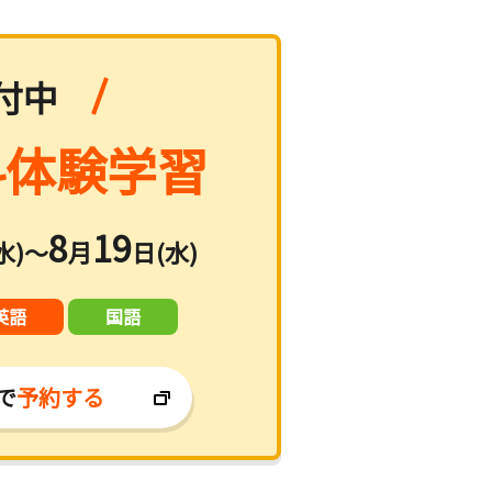
付中
体験学習
8
19
水)～
月
日(水)
英語
国語
で
予約する