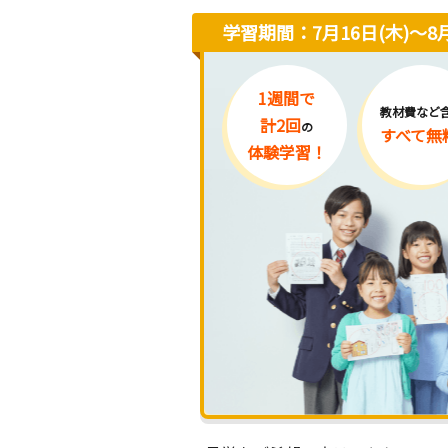
学習期間：7月16日(木)〜8月
1週間で
教材費など
計2回
の
すべて無
体験学習！