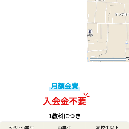
月額会費
入会金不要
1教科につき
幼児･小学生
中学生
高校生以上