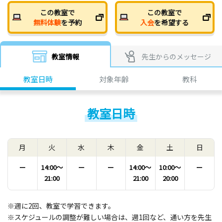
この教室で
この教室で
無料体験
を予約
入会
を希望する
教室情報
先生からのメッセージ
教室日時
対象年齢
教科
教室日時
月
火
水
木
金
土
日
ー
14:00〜
ー
ー
14:00〜
10:00〜
ー
21:00
21:00
20:00
※週に2回、教室で学習できます。
※スケジュールの調整が難しい場合は、週1回など、通い方を先生