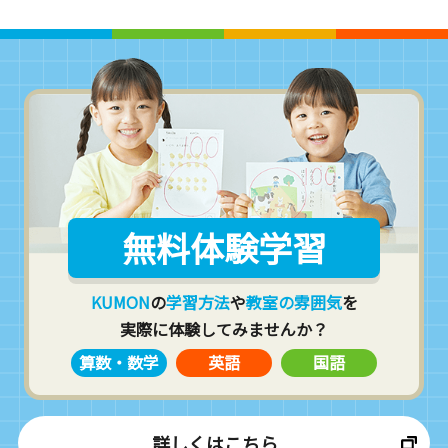
無料体験学習
KUMON
の
学習方法
や
教室の雰囲気
を
実際に体験してみませんか？
算数・数学
英語
国語
詳しくはこちら