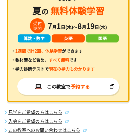
夏
無料体験学習
の
受付
7
1
8
19
月
日(水)～
月
日(水)
期間
算数・数学
英語
国語
・
1週間で計2回、体験学習
ができます
・教材費など含め、
すべて無料
です
・学力診断テストで
現在の学力も分かります
この教室で
予約する
見学をご希望の方はこちら
入会をご希望の方はこちら
この教室へのお問い合わせはこちら