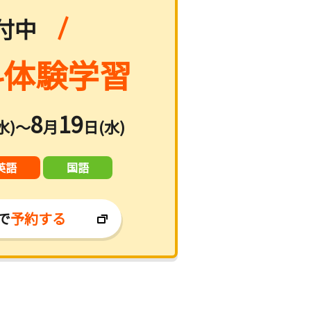
付中
体験学習
8
19
水)～
月
日(水)
英語
国語
で
予約する