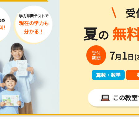
受
学力診断テストで
含め
現在の学力
も
夏
無料
料!
の
分かる！
7
1
受付
月
日(
期間
算数・数学
この教室