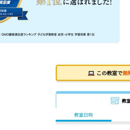
この教室で
無
教
教室日時