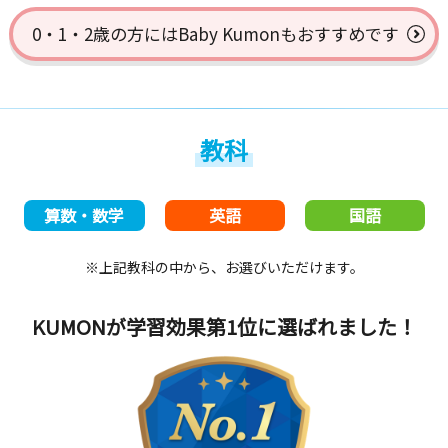
0・1・2歳の方には
Baby Kumonもおすすめです
教科
算数・数学
英語
国語
※上記教科の中から、お選びいただけます。
KUMONが学習効果第1位
に選ばれました！