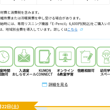
教材費と消費税を含みます。
備維持費または冷暖房費を申し受ける場合があります。
始時には、専用リスニング機器「E-Pencil」6,600円(税込)をご購入
では、地域別会費を導入しています。詳しくは
こちら
室時間
入退室
KUMON
オンライン
宿題相談可
幼児
相談可
おしらせメール
CONNECT
&教室学習
スペ
詳細を見る
22日(土)