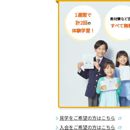
1週間で
教材費など
計2回
の
すべて無
体験学習！
見学をご希望の方はこちら
入会をご希望の方はこちら