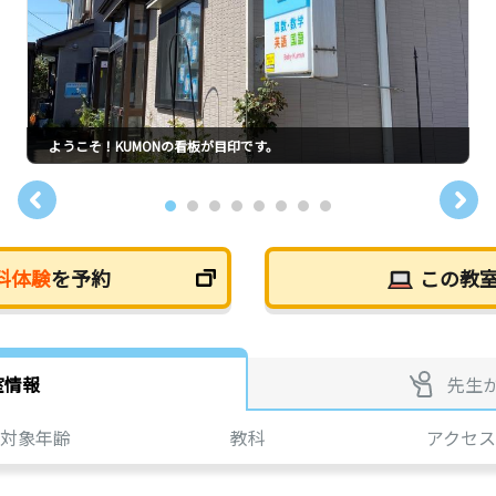
ようこそ！KUMONの看板が目印です。
料体験
を予約
この教
室情報
先生
対象年齢
教科
アクセス