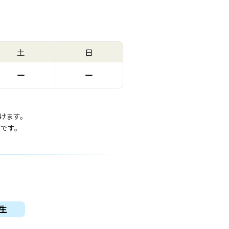
土
日
ー
ー
けます。
度です。
生