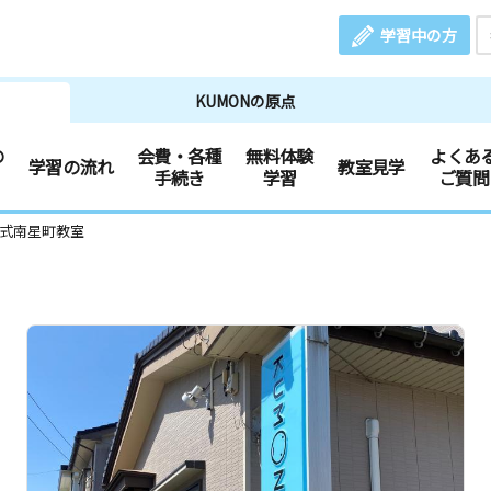
学習中の方
KUMONの原点
の
会費・各種
無料体験
よくあ
学習の流れ
教室見学
手続き
学習
ご質問
文式南星町教室