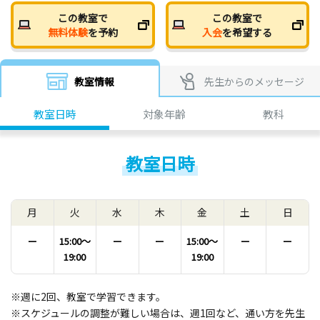
この教室で
この教室で
無料体験
を予約
入会
を希望する
教室情報
先生からのメッセージ
教室日時
対象年齢
教科
教室日時
月
火
水
木
金
土
日
ー
15:00〜
ー
ー
15:00〜
ー
ー
19:00
19:00
※週に2回、教室で学習できます。
※スケジュールの調整が難しい場合は、週1回など、通い方を先生