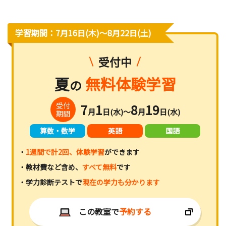
学習期間：7月16日(木)〜8月22日(土)
受付中
夏
無料体験学習
の
受付
7
1
8
19
月
日(水)～
月
日(水)
期間
算数・数学
英語
国語
・
1週間で計2回、体験学習
ができます
・教材費など含め、
すべて無料
です
・学力診断テストで
現在の学力も分かります
この教室で
予約する