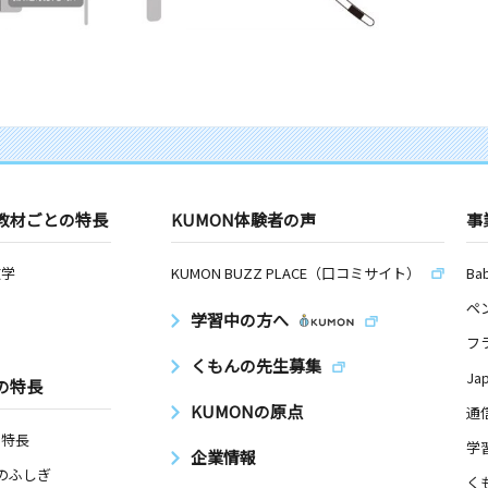
教材ごとの特長
KUMON体験者の声
事
数学
KUMON BUZZ PLACE（口コミサイト）
Ba
ペ
学習中の方へ
フ
くもんの先生募集
Ja
の特長
KUMONの原点
通
の特長
学
企業情報
Nのふしぎ
く