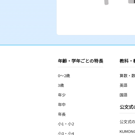
年齢・学年ごとの特長
教科・
0～2歳
算数・
3歳
英語
年少
国語
年中
公文式
年長
公文式
小1・小2
KUMO
小3・小4