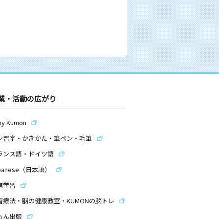
業・活動の広がり
by Kumon
ン習字・かきかた・筆ペン・毛筆
ランス語・ドイツ語
panese（日本語）
信学習
習療法・脳の健康教室・KUMONの脳トレ
もん出版