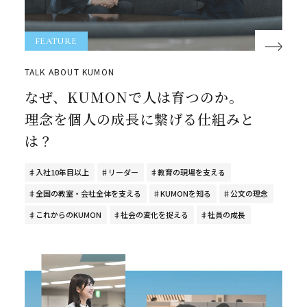
WORK & STORY
FEATURE
TALK ABOUT KUMON
なぜ、KUMONで人は育つのか。
CULTURE
理念を個人の成長に繋げる仕組みと
は？
入社10年目以上
リーダー
教育の現場を支える
RECRUITMENT INFO
採用情報
全国の教室・会社全体を支える
KUMONを知る
公文の理念
これからのKUMON
社会の変化を捉える
社員の成長
新卒・キャリア採用情報
障がい者採用情報