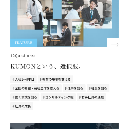
インターンシップ
くもんの先生採用
よくある質問
FEATURE
KUMON now!
10Questionss
KUMONという、選択肢。
入社1～9年目
教育の現場を支える
全国の教室・会社全体を支える
仕事を知る
社員を知る
働く環境を知る
コンサルティング職
若手社員の活躍
社員の成長