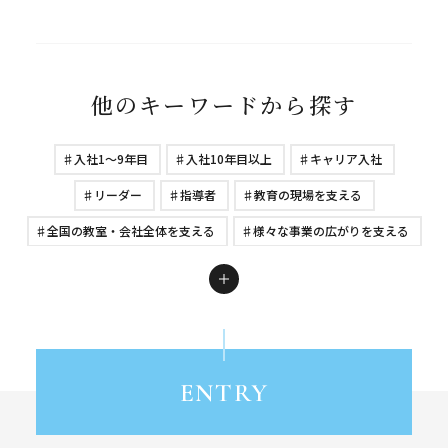
他のキーワードから探す
入社1～9年目
入社10年目以上
キャリア入社
リーダー
指導者
教育の現場を支える
全国の教室・会社全体を支える
様々な事業の広がりを支える
KUMONを知る
仕事を知る
社員を知る
キャリアを知る
働く環境を知る
採用情報
障がい者採用
公文の理念
これからのKUMON
社長インタビュー
グローバル
SDGs
公文式学習法
ENTRY
コンサルティング職
リクルート・育成職
若手社員の活躍
社会の変化を捉える
社員の成長
健康経営
福利厚生