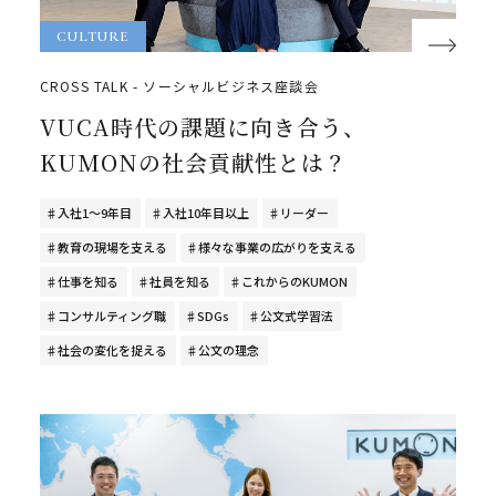
CULTURE
CROSS TALK - ソーシャルビジネス座談会
VUCA時代の課題に向き合う、
KUMONの社会貢献性とは？
入社1～9年目
入社10年目以上
リーダー
教育の現場を支える
様々な事業の広がりを支える
仕事を知る
社員を知る
これからのKUMON
コンサルティング職
SDGs
公文式学習法
社会の変化を捉える
公文の理念