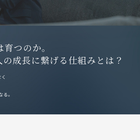
ソーシャルビジネス座談会
キャリア入社者座談会
は育つのか。
人の成長に繋げる仕組みとは？
なく
インターンシップ
なる。
KUMON now!