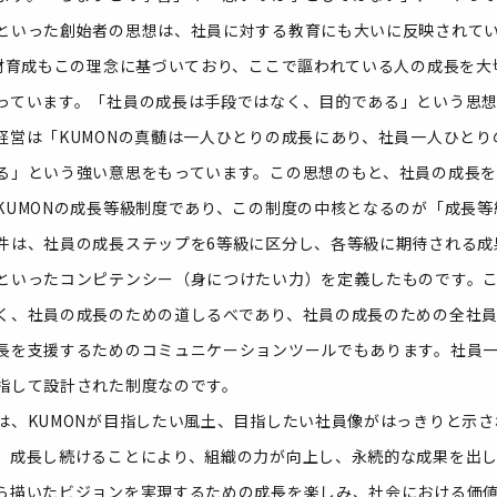
といった創始者の思想は、社員に対する教育にも大いに反映されて
人材育成もこの理念に基づいており、ここで謳われている人の成長を大
っています。「社員の成長は手段ではなく、目的である」という思
経営は「KUMONの真髄は一人ひとりの成長にあり、社員一人ひとり
る」という強い意思をもっています。この思想のもと、社員の成長
KUMONの成長等級制度であり、この制度の中核となるのが「成長等
件は、社員の成長ステップを6等級に区分し、各等級に期待される成
といったコンピテンシー（身につけたい力）を定義したものです。
く、社員の成長のための道しるべであり、社員の成長のための全社
長を支援するためのコミュニケーションツールでもあります。社員
指して設計された制度なのです。
は、KUMONが目指したい風土、目指したい社員像がはっきりと示
、成長し続けることにより、組織の力が向上し、永続的な成果を出
ら描いたビジョンを実現するための成長を楽しみ、社会における価