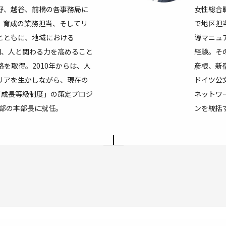
野、越谷、前橋の各事務局に
女性総合
、育成の業務担当、そしてリ
で地区担
とともに、地域における
導マニュ
間、人と関わる力を高めること
経験。そ
を取得。2010年からは、人
彦根、新
リアを生かしながら、現在の
ドイツ公
「成長等級制度」の策定プロジ
ネットワ
本部の本部長に就任。
ンを統括