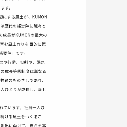
います。
切にする風土が、KUMON
想は歴代の経営陣に脈々と
の成長がKUMONの最大の
を育む風土作りを目的に策
級要件」です。
果や行動、役割や、課題
この成長等級制度は単なる
員共通のものさしであり、
一人ひとりが成長し、幸せ
されています。社員一人ひ
し続ける風土をつくるこ
値創出に向けて、自らを高