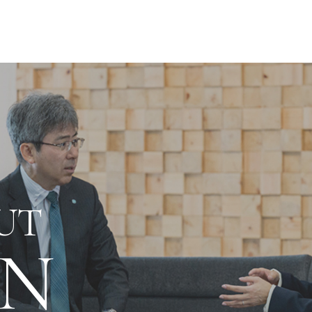
WORK & STORY
UT
N
仕事紹介
CAREER STORY