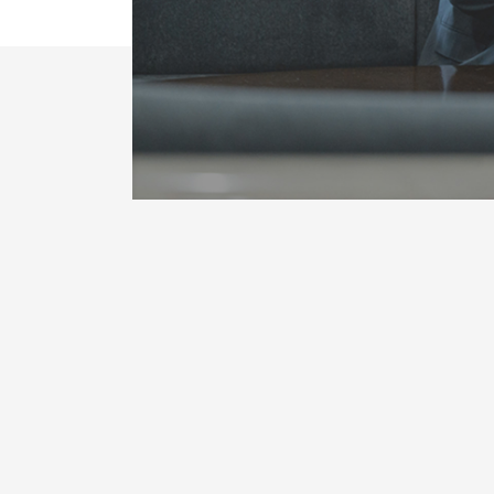
これからの世界における
KUMONの存在意義とは？
なぜ、KUMONで人は育つのか。
理念を個人の成長につなげる仕組み
10Questions - 若手社員特集
事業紹介
早わかりKUMON
RECRUITMENT INFO
採用情報