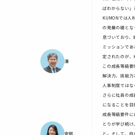
ばわからない」
KUMONでは
の発展の礎とな
息づいており、
ミッションであ
定されたのが、
湊
この成長等級要
解決力、挑戦力
人事制度ではな
さらに社員の成
になることを目
成長等級要件に
とりが学び続け
安部
と。そして、自