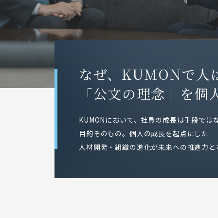
持田 透
納 茜
藤原 慶人
とは？
なぜ、KUMONで人
「公文の理念」を個
KUMONにおいて、社員の成長は手段では
目的そのもの。個人の成長を起点にした
新卒・キャリア採用情報
障がい者採用情報
人材開発・組織の進化が未来への推進力と
くもんの先生採用
よくある質問