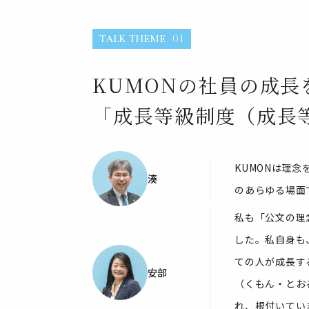
TALK THEME
01
KUMONの社員の成長
「成長等級制度（成長
KUMONは理
湊
のあらゆる場面
私も「公文の理
した。私自身も
ての人が成長す
安部
（くもん・とお
れ、根付いてい