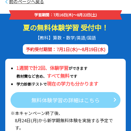
前のページへ戻る
学習期間：7月16日(木)～8月22日(土)
夏の無料体験学習 受付中！
【教科】算数・数学/英語/国語
予約受付期間：7月1日(水)～8月19日(水)
1週間で計2回、体験学習
ができます
すべて無料
教材費など含め、
です
現在の学力も分かります
学力診断テストで
無料体験学習の詳細はこちら
※本キャンペーン終了後、
8月24日(月)から新学期無料体験を実施する予定で
す。