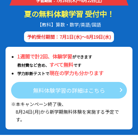
学習期間：7月16日(木)～8月22日(土)
夏の無料体験学習 受付中！
【教科】算数・数学/英語/国語
予約受付期間：7月1日(水)～8月19日(水)
1週間で計2回、体験学習
ができます
すべて無料
教材費など含め、
です
現在の学力も分かります
学力診断テストで
無料体験学習の詳細はこちら
※本キャンペーン終了後、
8月24日(月)から新学期無料体験を実施する予定で
す。