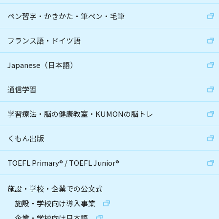
ペン習字・かきかた・筆ペン・毛筆
フランス語・ドイツ語
Japanese（日本語）
通信学習
学習療法・脳の健康教室・KUMONの脳トレ
くもん出版
TOEFL Primary
®
/
TOEFL Junior
®
施設・学校・企業での公文式
施設・学校向け導入事業
企業・学校向け日本語