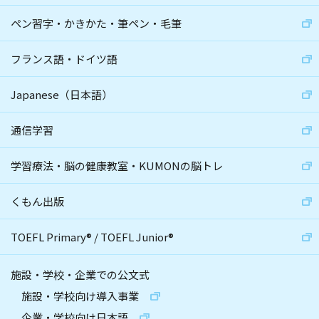
ペン習字・かきかた・筆ペン・毛筆
フランス語・ドイツ語
Japanese（日本語）
通信学習
学習療法・脳の健康教室・KUMONの脳トレ
くもん出版
TOEFL Primary
®
/
TOEFL Junior
®
施設・学校・企業での公文式
施設・学校向け導入事業
企業・学校向け日本語