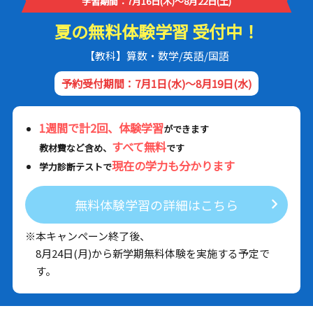
学習期間：7月16日(木)～8月22日(土)
夏の無料体験学習 受付中！
【教科】算数・数学/英語/国語
予約受付期間：7月1日(水)～8月19日(水)
1週間で計2回、体験学習
ができます
すべて無料
教材費など含め、
です
現在の学力も分かります
学力診断テストで
無料体験学習の詳細はこちら
※本キャンペーン終了後、
8月24日(月)から新学期無料体験を実施する予定で
す。