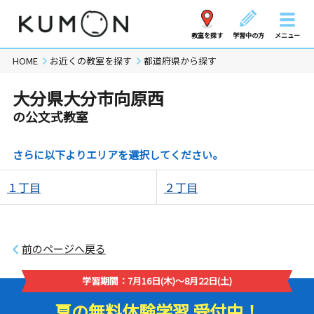
教室を探す
学習中の方
メニュー
HOME
お近くの教室を探す
都道府県から探す
大分県大分市向原西
の公文式教室
さらに以下よりエリアを選択してください。
１丁目
２丁目
前のページへ戻る
学習期間：7月16日(木)～8月22日(土)
夏の無料体験学習 受付中！