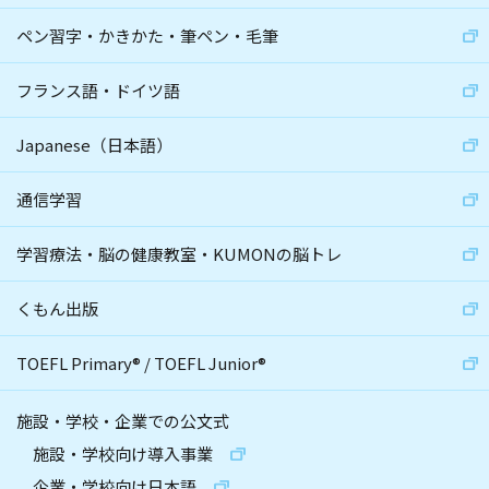
ペン習字・かきかた・筆ペン・毛筆
フランス語・ドイツ語
Japanese（日本語）
通信学習
学習療法・脳の健康教室・KUMONの脳トレ
くもん出版
TOEFL Primary
®
/
TOEFL Junior
®
施設・学校・企業での公文式
施設・学校向け導入事業
企業・学校向け日本語