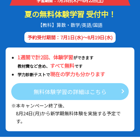
学習期間：7月16日(木)～8月22日(土)
夏の無料体験学習 受付中！
【教科】算数・数学/英語/国語
予約受付期間：7月1日(水)～8月19日(水)
1週間で計2回、体験学習
ができます
すべて無料
教材費など含め、
です
現在の学力も分かります
学力診断テストで
無料体験学習の詳細はこちら
※本キャンペーン終了後、
8月24日(月)から新学期無料体験を実施する予定で
す。