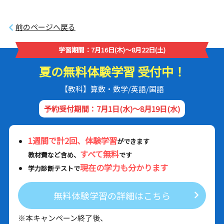
前のページへ戻る
学習期間：7月16日(木)～8月22日(土)
夏の無料体験学習 受付中！
【教科】算数・数学/英語/国語
予約受付期間：7月1日(水)～8月19日(水)
1週間で計2回、体験学習
ができます
すべて無料
教材費など含め、
です
現在の学力も分かります
学力診断テストで
無料体験学習の詳細はこちら
※本キャンペーン終了後、