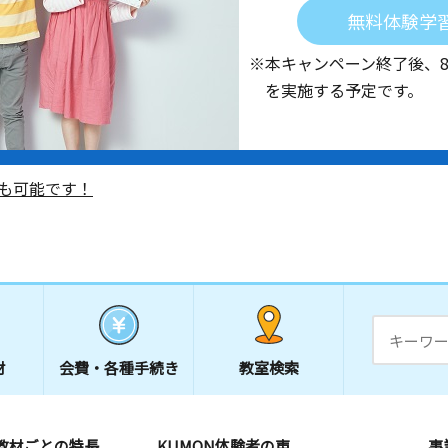
無料体験学
※本キャンペーン終了後、
を実施する予定です。
も可能です！
材
会費・
各種手続き
教室検索
教材ごとの特長
KUMON体験者の声
事