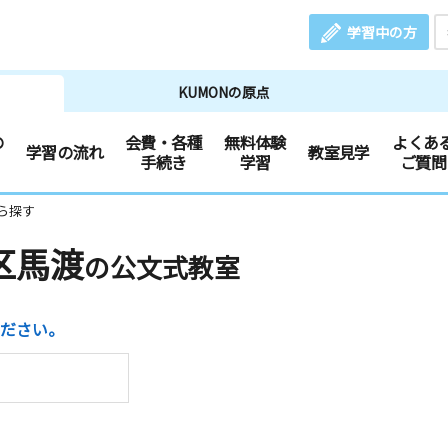
学習中の方
KUMONの原点
の
会費・各種
無料体験
よくあ
学習の流れ
教室見学
手続き
学習
ご質問
ら探す
区馬渡
の公文式教室
ださい。