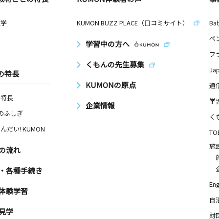
数学
KUMON BUZZ PLACE（口コミサイト）
Ba
ペ
学習中の方へ
フ
くもんの先生募集
Ja
の特長
KUMONの原点
通
の特長
学
企業情報
Nのふしぎ
く
んだい! KUMON
TO
施
の流れ
・各種手続き
Eng
体験学習
自
見学
財