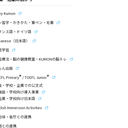
by Kumon
ン習字・かきかた・筆ペン・毛筆
ランス語・ドイツ語
panese（日本語）
信学習
習療法・脳の健康教室・KUMONの脳トレ
もん出版
®
®
EFL Primary
/
TOEFL Junior
設・学校・企業での公文式
施設・学校向け導入事業
企業・学校向け日本語
lish Immersion Activities
治体・省庁との連携
団との連携