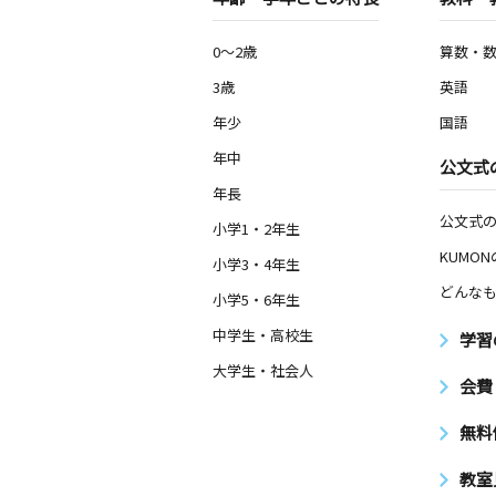
0～2歳
算数・
3歳
英語
年少
国語
年中
公文式
年長
公文式
小学1・2年生
KUMO
小学3・4年生
どんなも
小学5・6年生
中学生・高校生
学習
大学生・社会人
会費
無料
教室