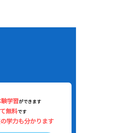
！
体験学習
ができます
べて無料
です
在の学力も分かります