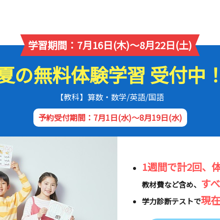
学習期間：7月16日(木)～8月22日(土)
夏の無料体験学習 受付中
【教科】算数・数学/英語/国語
予約受付期間：7月1日(水)～8月19日(水)
1週間で計2回、
す
教材費など含め、
現
学力診断テストで