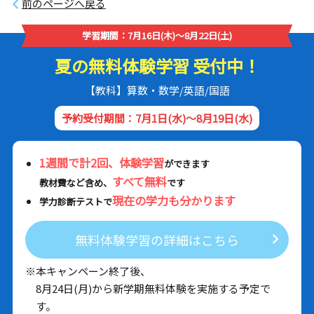
前のページへ戻る
学習期間：7月16日(木)～8月22日(土)
夏の無料体験学習 受付中！
【教科】算数・数学/英語/国語
予約受付期間：7月1日(水)～8月19日(水)
1週間で計2回、体験学習
ができます
すべて無料
教材費など含め、
です
現在の学力も分かります
学力診断テストで
無料体験学習の詳細はこちら
※本キャンペーン終了後、
8月24日(月)から新学期無料体験を実施する予定で
す。