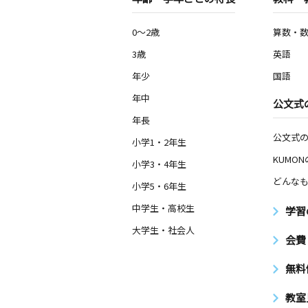
0～2歳
算数・
3歳
英語
年少
国語
年中
公文式
年長
公文式
小学1・2年生
KUMO
小学3・4年生
どんなも
小学5・6年生
中学生・高校生
学習
大学生・社会人
会費
無料
教室