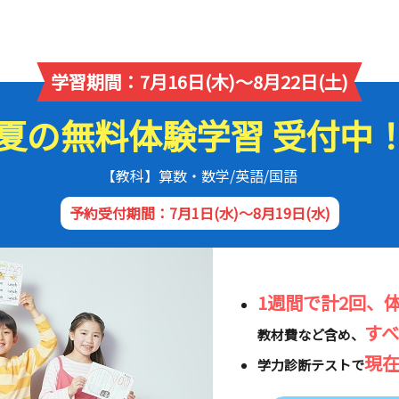
学習期間：7月16日(木)～8月22日(土)
夏の無料体験学習 受付中
【教科】算数・数学/英語/国語
予約受付期間：7月1日(水)～8月19日(水)
1週間で計2回、
す
教材費など含め、
現
学力診断テストで