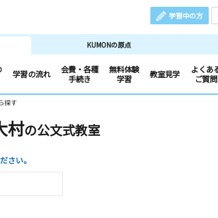
学習中の方
KUMONの原点
の
会費・各種
無料体験
よくあ
学習の流れ
教室見学
手続き
学習
ご質問
ら探す
大村
の公文式教室
ださい。