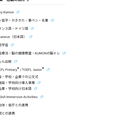
by Kumon
ン習字・かきかた・筆ペン・毛筆
ランス語・ドイツ語
panese（日本語）
信学習
習療法・脳の健康教室・KUMONの脳トレ
もん出版
®
®
EFL Primary
/
TOEFL Junior
設・学校・企業での公文式
施設・学校向け導入事業
企業・学校向け日本語
lish Immersion Activities
治体・省庁との連携
団との連携