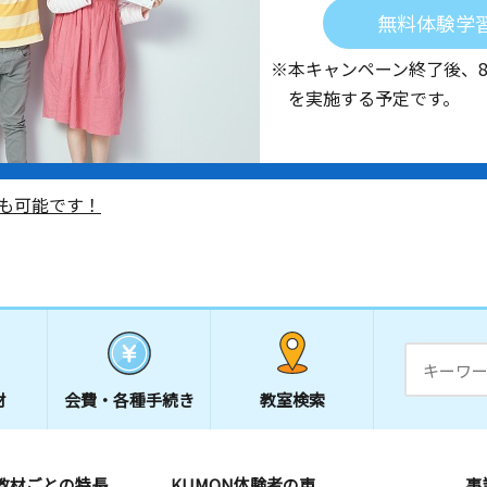
無料体験学
※本キャンペーン終了後、
を実施する予定です。
も可能です！
材
会費・
各種手続き
教室検索
教材ごとの特長
KUMON体験者の声
事