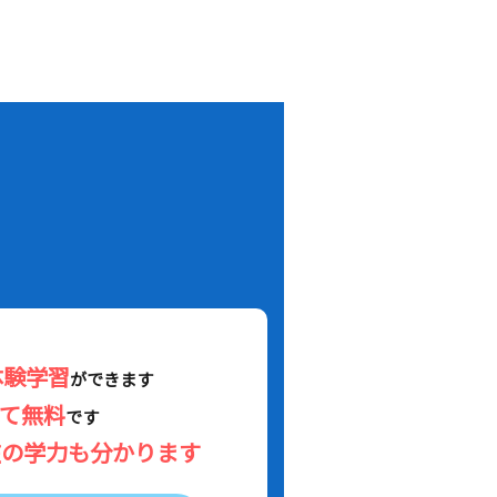
！
体験学習
ができます
べて無料
です
在の学力も分かります