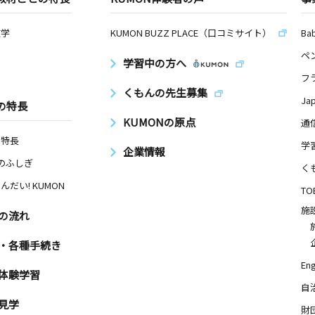
数学
KUMON BUZZ PLACE（口コミサイト）
Ba
ペ
学習中の方へ
フ
くもんの先生募集
Ja
の特長
KUMONの原点
通
の特長
学
企業情報
Nのふしぎ
く
んだい! KUMON
TO
施
の流れ
・各種手続き
Eng
体験学習
自
見学
財