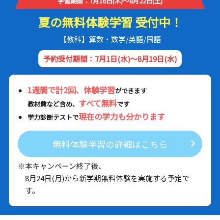
学習期間：7月16日(木)～8月22日(土)
夏の無料体験学習 受付中！
【教科】算数・数学/英語/国語
予約受付期間：7月1日(水)～8月19日(水)
1週間で計2回、体験学習
ができます
すべて無料
教材費など含め、
です
現在の学力も分かります
学力診断テストで
無料体験学習の詳細はこちら
※本キャンペーン終了後、
8月24日(月)から新学期無料体験を実施する予定で
す。