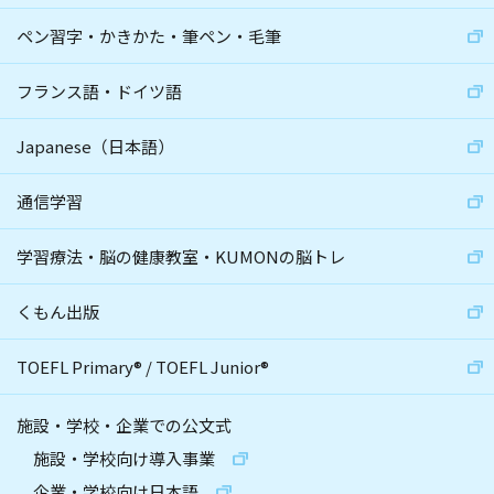
ペン習字・かきかた・筆ペン・毛筆
フランス語・ドイツ語
Japanese（日本語）
通信学習
学習療法・脳の健康教室・KUMONの脳トレ
くもん出版
TOEFL Primary
®
/
TOEFL Junior
®
施設・学校・企業での公文式
施設・学校向け導入事業
企業・学校向け日本語