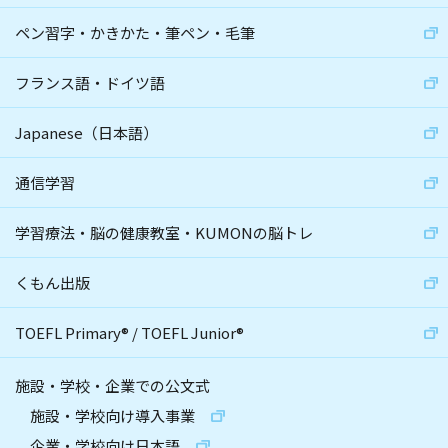
ペン習字・かきかた・筆ペン・毛筆
フランス語・ドイツ語
Japanese（日本語）
通信学習
学習療法・脳の健康教室・KUMONの脳トレ
くもん出版
TOEFL Primary
®
/
TOEFL Junior
®
施設・学校・企業での公文式
施設・学校向け導入事業
企業・学校向け日本語