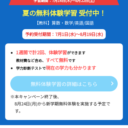
学習期間：7月16日(木)～8月22日(土)
夏の無料体験学習 受付中！
【教科】算数・数学/英語/国語
予約受付期間：7月1日(水)～8月19日(水)
1週間で計2回、体験学習
ができます
すべて無料
教材費など含め、
です
現在の学力も分かります
学力診断テストで
無料体験学習の詳細はこちら
※本キャンペーン終了後、
8月24日(月)から新学期無料体験を実施する予定で
す。