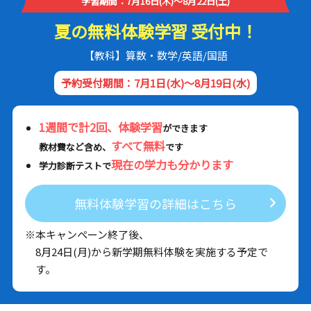
学習期間：7月16日(木)～8月22日(土)
夏の無料体験学習 受付中！
【教科】算数・数学/英語/国語
予約受付期間：7月1日(水)～8月19日(水)
1週間で計2回、体験学習
ができます
すべて無料
教材費など含め、
です
現在の学力も分かります
学力診断テストで
無料体験学習の詳細はこちら
※本キャンペーン終了後、
8月24日(月)から新学期無料体験を実施する予定で
す。