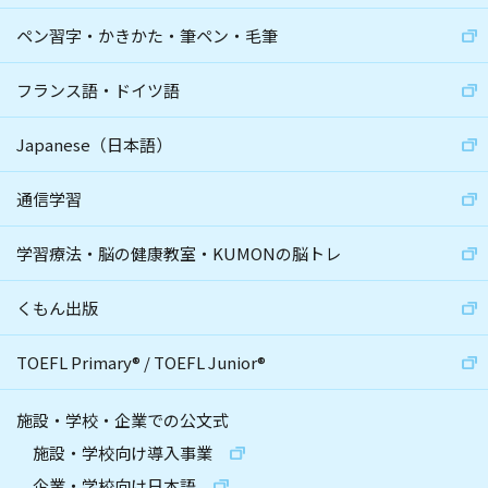
ペン習字・かきかた・筆ペン・毛筆
フランス語・ドイツ語
Japanese（日本語）
通信学習
学習療法・脳の健康教室・KUMONの脳トレ
くもん出版
TOEFL Primary
®
/
TOEFL Junior
®
施設・学校・企業での公文式
施設・学校向け導入事業
企業・学校向け日本語