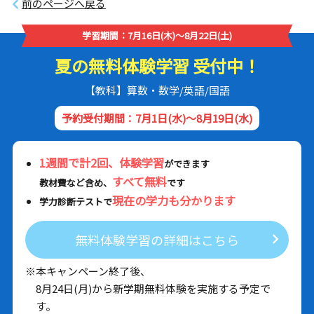
前のページへ戻る
学習期間：7月16日(木)～8月22日(土)
夏の無料体験学習 受付中！
【教科】算数・数学/英語/国語
予約受付期間：7月1日(水)～8月19日(水)
1週間で計2回、体験学習
ができます
すべて無料
教材費など含め、
です
現在の学力も分かります
学力診断テストで
無料体験学習の詳細はこちら
※本キャンペーン終了後、
8月24日(月)から新学期無料体験を実施する予定で
す。