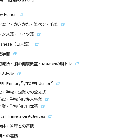
by Kumon
ン習字・かきかた・筆ペン・毛筆
ランス語・ドイツ語
panese（日本語）
信学習
習療法・脳の健康教室・KUMONの脳トレ
もん出版
®
®
EFL Primary
/
TOEFL Junior
設・学校・企業での公文式
施設・学校向け導入事業
企業・学校向け日本語
lish Immersion Activities
治体・省庁との連携
団との連携