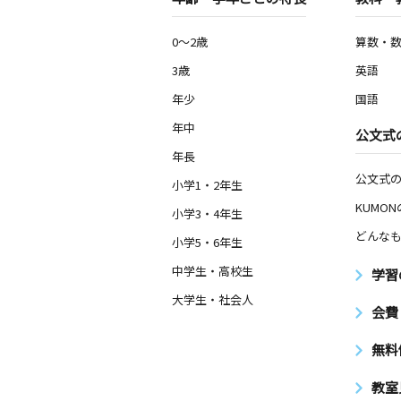
0～2歳
算数・
3歳
英語
年少
国語
年中
公文式
年長
公文式
小学1・2年生
KUMO
小学3・4年生
どんなも
小学5・6年生
中学生・高校生
学習
大学生・社会人
会費
無料
教室