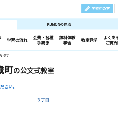
学習中の方
KUMONの原点
の
会費・各種
無料体験
よくあ
学習の流れ
教室見学
手続き
学習
ご質問
ら探す
歳町
の公文式教室
ださい。
３丁目