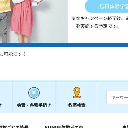
無料体験学
※本キャンペーン終了後、
を実施する予定です。
も可能です！
材
会費・
各種手続き
教室検索
教材ごとの特長
KUMON体験者の声
事