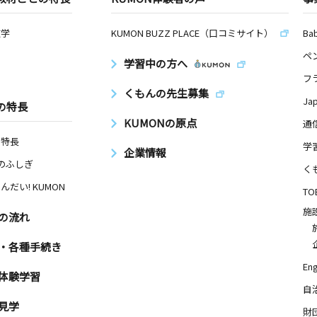
数学
KUMON BUZZ PLACE（口コミサイト）
Ba
ペ
学習中の方へ
フ
くもんの先生募集
Ja
の特長
KUMONの原点
通
の特長
学
企業情報
Nのふしぎ
く
んだい! KUMON
TO
施
の流れ
・各種手続き
Eng
体験学習
自
見学
財