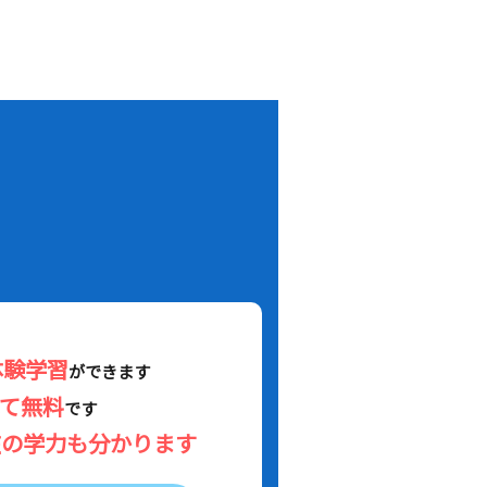
！
体験学習
ができます
べて無料
です
在の学力も分かります