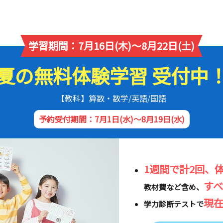
学習期間：7月16日(木)～8月22日(土)
夏の無料体験学習 受付中
【教科】算数・数学/英語/国語
予約受付期間：7月1日(水)～8月19日(水)
1週間で計2回、
す
教材費など含め、
現
学力診断テストで