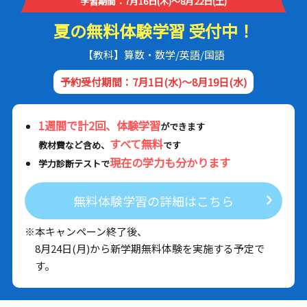
学習期間：7月16日(木)～8月22日(土)
夏の無料体験学習 受付中！
【教科】算数・数学/英語/国語
予約受付期間：7月1日(水)～8月19日(水)
1週間で計2回、体験学習
ができます
すべて無料
教材費など含め、
です
現在の学力も分かります
学力診断テストで
無料体験学習の詳細はこちら
※本キャンペーン終了後、
8月24日(月)から新学期無料体験を実施する予定で
す。