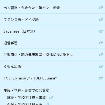
ペン習字・かきかた・筆ペン・毛筆
フランス語・ドイツ語
Japanese（日本語）
通信学習
学習療法・脳の健康教室・KUMONの脳トレ
くもん出版
TOEFL Primary
®
/
TOEFL Junior
®
施設・学校・企業での公文式
施設・学校向け導入事業
企業・学校向け日本語