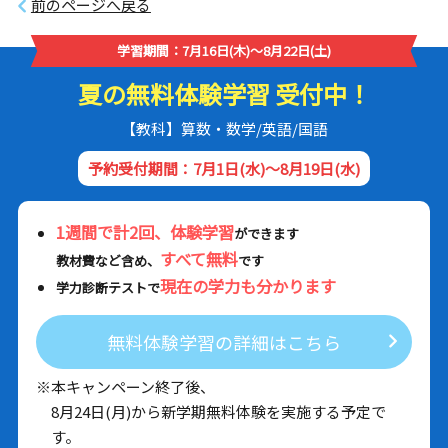
前のページへ戻る
学習期間：7月16日(木)～8月22日(土)
夏の無料体験学習 受付中！
【教科】算数・数学/英語/国語
予約受付期間：7月1日(水)～8月19日(水)
1週間で計2回、体験学習
ができます
すべて無料
教材費など含め、
です
現在の学力も分かります
学力診断テストで
無料体験学習の詳細はこちら
※本キャンペーン終了後、
8月24日(月)から新学期無料体験を実施する予定で
す。