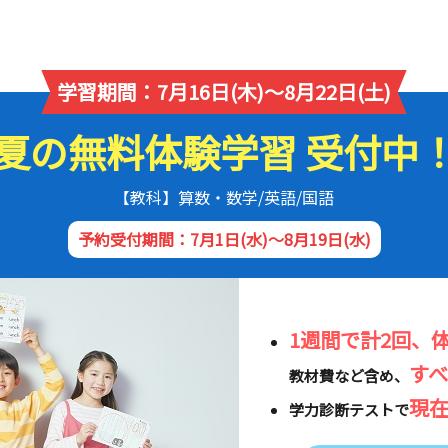
学習期間：7月16日(木)～8月22日(土)
夏の無料体験学習 受付中
【教科】算数・数学/英語/国語
予約受付期間：7月1日(水)～8月19日(水)
1週間で計2回、
す
教材費など含め、
現
学力診断テストで