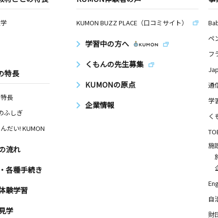
数学
KUMON BUZZ PLACE（口コミサイト）
Ba
ペ
学習中の方へ
フ
くもんの先生募集
Ja
の特長
KUMONの原点
通
の特長
学
企業情報
Nのふしぎ
く
んだい! KUMON
TO
施
の流れ
・各種手続き
Eng
体験学習
自
見学
財