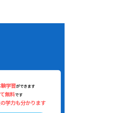
！
体験学習
ができます
べて無料
です
在の学力も分かります