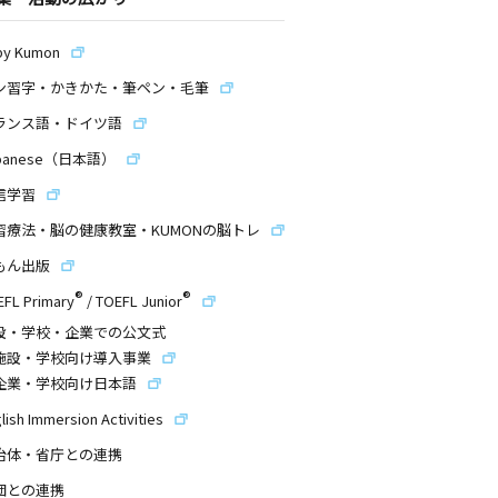
by Kumon
ン習字・かきかた・筆ペン・毛筆
ランス語・ドイツ語
panese（日本語）
信学習
習療法・脳の健康教室・KUMONの脳トレ
もん出版
®
®
EFL Primary
/
TOEFL Junior
設・学校・企業での公文式
施設・学校向け導入事業
企業・学校向け日本語
lish Immersion Activities
治体・省庁との連携
団との連携