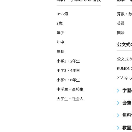
0～2歳
算数・
3歳
英語
年少
国語
年中
公文式
年長
公文式
小学1・2年生
KUMO
小学3・4年生
どんなも
小学5・6年生
中学生・高校生
学習
大学生・社会人
会費
無料
教室