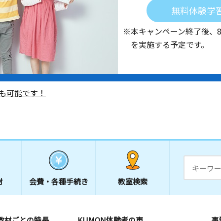
無料体験学
※本キャンペーン終了後、
を実施する予定です。
も可能です！
材
会費・
各種手続き
教室検索
教材ごとの特長
KUMON体験者の声
事