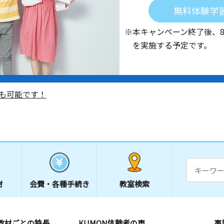
無料体験学
※本キャンペーン終了後、
を実施する予定です。
も可能です！
材
会費・
各種手続き
教室検索
教材ごとの特長
KUMON体験者の声
事