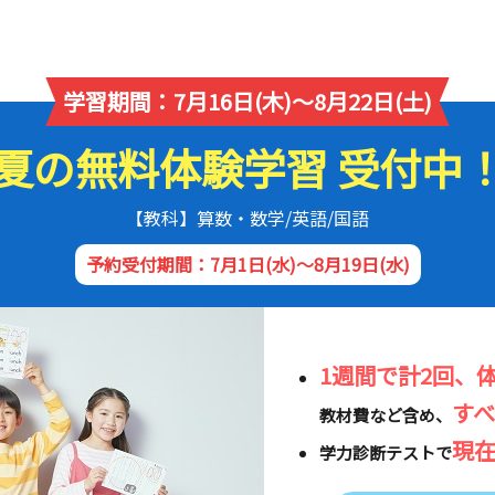
学習期間：7月16日(木)～8月22日(土)
夏の無料体験学習 受付中
【教科】算数・数学/英語/国語
予約受付期間：7月1日(水)～8月19日(水)
1週間で計2回、
す
教材費など含め、
現
学力診断テストで