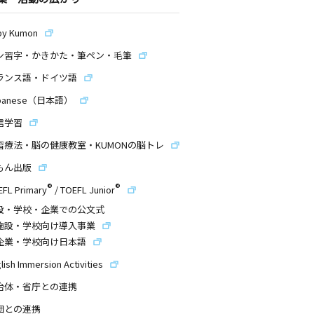
by Kumon
ン習字・かきかた・筆ペン・毛筆
ランス語・ドイツ語
panese（日本語）
信学習
習療法・脳の健康教室・KUMONの脳トレ
もん出版
®
®
EFL Primary
/
TOEFL Junior
設・学校・企業での公文式
施設・学校向け導入事業
企業・学校向け日本語
lish Immersion Activities
治体・省庁との連携
団との連携