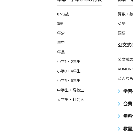
0～2歳
算数・
3歳
英語
年少
国語
年中
公文式
年長
公文式
小学1・2年生
KUMO
小学3・4年生
どんなも
小学5・6年生
中学生・高校生
学習
大学生・社会人
会費
無料
教室