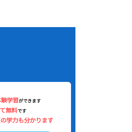
！
体験学習
ができます
べて無料
です
在の学力も分かります