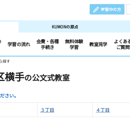
学習中の方
KUMONの原点
の
会費・各種
無料体験
よくあ
学習の流れ
教室見学
手続き
学習
ご質問
ら探す
区横手
の公文式教室
ださい。
３丁目
４丁目