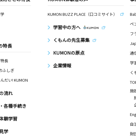
数学
KUMON BUZZ PLACE（口コミサイト）
Ba
ペ
学習中の方へ
フ
くもんの先生募集
Ja
の特長
KUMONの原点
通
の特長
学
企業情報
Nのふしぎ
く
んだい! KUMON
TO
施
の流れ
・各種手続き
Eng
体験学習
自
見学
財