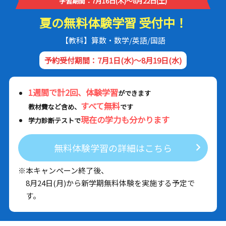
学習期間：7月16日(木)～8月22日(土)
夏の無料体験学習 受付中！
【教科】算数・数学/英語/国語
予約受付期間：7月1日(水)～8月19日(水)
1週間で計2回、体験学習
ができます
すべて無料
教材費など含め、
です
現在の学力も分かります
学力診断テストで
無料体験学習の詳細はこちら
※本キャンペーン終了後、
8月24日(月)から新学期無料体験を実施する予定で
す。