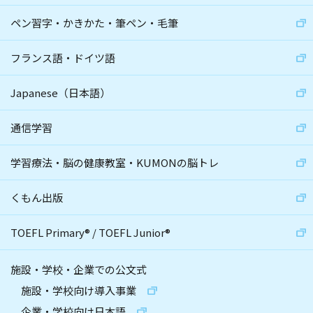
ペン習字・かきかた・筆ペン・毛筆
フランス語・ドイツ語
Japanese（日本語）
通信学習
学習療法・脳の健康教室・KUMONの脳トレ
くもん出版
TOEFL Primary
®
/
TOEFL Junior
®
施設・学校・企業での公文式
施設・学校向け導入事業
企業・学校向け日本語