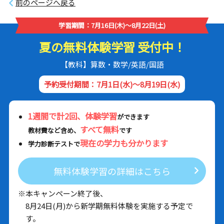
前のページへ戻る
学習期間：7月16日(木)～8月22日(土)
夏の無料体験学習 受付中！
【教科】算数・数学/英語/国語
予約受付期間：7月1日(水)～8月19日(水)
1週間で計2回、体験学習
ができます
すべて無料
教材費など含め、
です
現在の学力も分かります
学力診断テストで
無料体験学習の詳細はこちら
※本キャンペーン終了後、
8月24日(月)から新学期無料体験を実施する予定で
す。