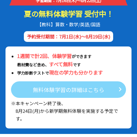
学習期間：7月16日(木)～8月22日(土)
夏の無料体験学習 受付中！
【教科】算数・数学/英語/国語
予約受付期間：7月1日(水)～8月19日(水)
1週間で計2回、体験学習
ができます
すべて無料
教材費など含め、
です
現在の学力も分かります
学力診断テストで
無料体験学習の詳細はこちら
※本キャンペーン終了後、
8月24日(月)から新学期無料体験を実施する予定で
す。