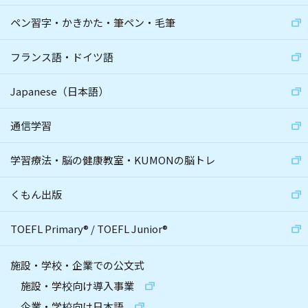
ペン習字・かきかた・筆ペン・毛筆
フランス語・ドイツ語
Japanese（日本語）
通信学習
学習療法・脳の健康教室・KUMONの脳トレ
くもん出版
TOEFL Primary
®
/
TOEFL Junior
®
施設・学校・企業での公文式
施設・学校向け導入事業
企業・学校向け日本語