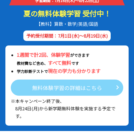
学習期間：7月16日(木)～8月22日(土)
夏の無料体験学習 受付中！
【教科】算数・数学/英語/国語
予約受付期間：7月1日(水)～8月19日(水)
1週間で計2回、体験学習
ができます
すべて無料
教材費など含め、
です
現在の学力も分かります
学力診断テストで
無料体験学習の詳細はこちら
※本キャンペーン終了後、
8月24日(月)から新学期無料体験を実施する予定で
す。