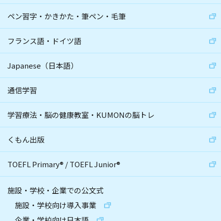
ペン習字・かきかた・筆ペン・毛筆
フランス語・ドイツ語
Japanese（日本語）
通信学習
学習療法・脳の健康教室・KUMONの脳トレ
くもん出版
TOEFL Primary
®
/
TOEFL Junior
®
施設・学校・企業での公文式
施設・学校向け導入事業
企業・学校向け日本語